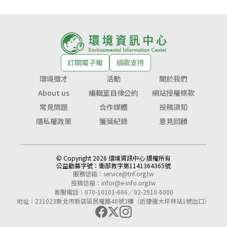
訂閱電子報
捐款支持
環境徵才
活動
關於我們
About us
編輯室自律公約
網站授權條款
常見問題
合作媒體
投稿須知
隱私權政策
獲獎紀錄
意見回饋
© Copyright 2026 環境資訊中心 版權所有
公益勸募字號：
衛部救字第1141364365號
服務信箱：
service@tnf.org.tw
投稿信箱：
infor@e-info.org.tw
客服電話：070-10101-666／02-2910-6000
地址：231023新北市新店區民權路48號3樓（近捷運大坪林站1號出口）