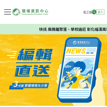
電子報
登入
快訊
風機離聚落、學校過近 彰化福漢風