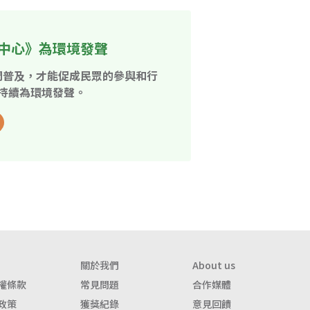
中心》為環境發聲
開普及，才能促成民眾的參與和行
持續為環境發聲。
關於我們
About us
權條款
常見問題
合作媒體
政策
獲獎紀錄
意見回饋