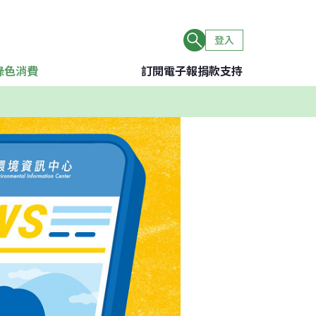
登入
綠色消費
訂閱電子報
捐款支持