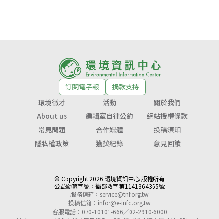
訂閱電子報
捐款支持
環境徵才
活動
關於我們
About us
編輯室自律公約
網站授權條款
常見問題
合作媒體
投稿須知
隱私權政策
獲獎紀錄
意見回饋
© Copyright 2026 環境資訊中心 版權所有
公益勸募字號：
衛部救字第1141364365號
服務信箱：
service@tnf.org.tw
投稿信箱：
infor@e-info.org.tw
客服電話：070-10101-666／02-2910-6000