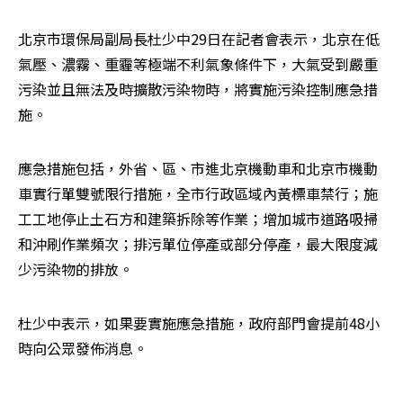
北京市環保局副局長杜少中29日在記者會表示，北京在低
氣壓、濃霧、重霾等極端不利氣象條件下，大氣受到嚴重
污染並且無法及時擴散污染物時，將實施污染控制應急措
施。 
應急措施包括，外省、區、市進北京機動車和北京市機動
車實行單雙號限行措施，全市行政區域內黃標車禁行；施
工工地停止土石方和建築拆除等作業；增加城市道路吸掃
和沖刷作業頻次；排污單位停產或部分停產，最大限度減
少污染物的排放。 
杜少中表示，如果要實施應急措施，政府部門會提前48小
時向公眾發佈消息。
