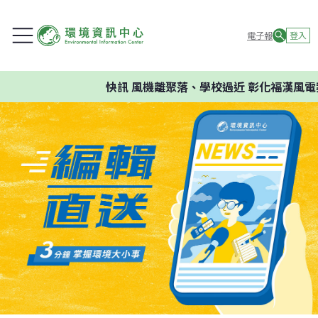
電子報
登入
快訊
風機離聚落、學校過近 彰化福漢風電