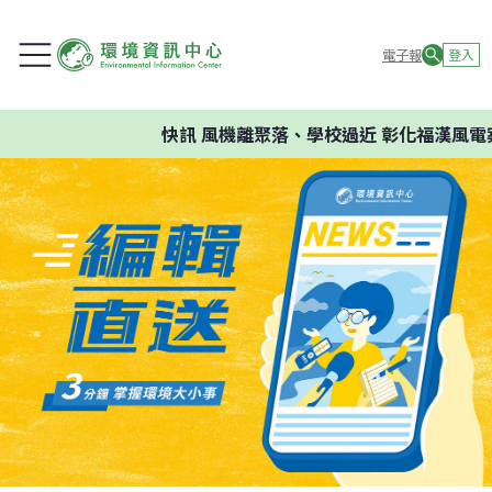
電子報
登入
快訊
風機離聚落、學校過近 彰化福漢風電