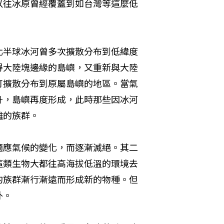
以往冰原曾經覆蓋到如台灣等這麼低
北半球冰河曾多次擴散分布到低緯度
得大陸塊邊緣的島嶼，又重新與大陸
可擴散分布到原屬島嶼的地區。當氣
升，島嶼再度形成，此時那些因冰河
離的族群。
適應氣候的變化，而逐漸滅絕。其二
這類生物大都往高海拔低溫的環境去
的族群漸行漸遠而形成新的物種。但
外。