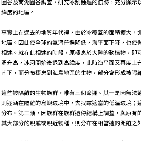
圈谷及南湖圈谷調查，研究冰刮蝕過的痕跡，充分顯示
緯度的地區。
事實上在過去的地質年代裡，由於冰覆蓋的面積擴大，
地區。因此使全球的氣溫普遍降低，海平面下降，也使
相連。就在此相連的時段，原棲息於大陸的動植物，即
溫升高，冰河開始後退到高緯度，此時海平面又再度上
南下，而分布棲息到海島地區的生物，部分會形成被隔
這些被隔離的生物族群，唯有三個命運。其一是因無法
則逐漸在隔離的島嶼環境中，去找尋適當的低溫環境；
分布。第三類，因族群在族群遺傳結構上調整，與原有
其大部分的親戚或親近物種，則分布在相當遠的距離之