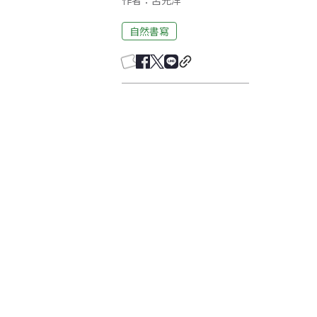
作者：呂光洋
自然書寫