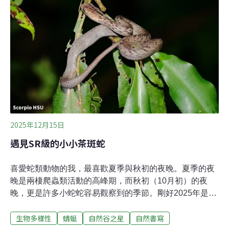
欖」，原產於夏威夷。然而，我們今天要介紹的，則是來
自斯里蘭卡的「錫蘭橄欖」。錫蘭橄欖屬於杜英科杜英
屬，因此在外觀與特徵上，和台灣原生的杜英有許多相似
之處。兩者的葉片在秋冬都會轉成紅色，但要分辨它們其
實不難，只要看葉柄兩端是否明顯膨大：若葉柄兩端都有
膨大，就是錫蘭橄欖。花序上兩者同為總狀花序，可從開
花時間做區別，杜英約在4至5月開花，錫蘭橄欖則要到7
至8月才會盛開。果實雖同為綠色橢圓形，但錫蘭橄欖的
果實
2025年12月15日
遇見SR級的小小茶斑蛇
喜愛蛇類動物的我，最喜歡夏季與秋初的夜晚。夏季的夜
晚是兩棲爬蟲類活動的高峰期，而秋初（10月初）的夜
晚，更是許多小蛇蛇容易觀察到的季節。剛好2025年是十
年一度的生態普查期間，我跟著調查團隊的腳步，一起漫
生物多樣性
蜻蜓
自然谷之星
自然書寫
步在自然谷環境信託的夜晚中。在自然谷環境信託的夏日