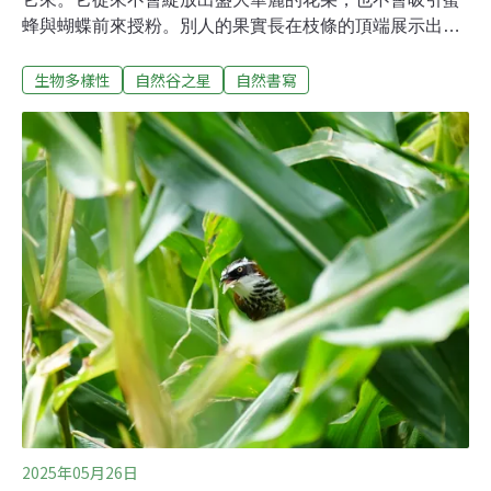
蜂與蝴蝶前來授粉。別人的果實長在枝條的頂端展示出自
己努力的成果，它卻害羞地只敢把枝幹、枝條借給果實們
生物多樣性
自然谷之星
自然書寫
擠在一起生長，圓圓滾滾的綠色果實是它的特色，正因為
這樣的獨特姿態，遠看時常讓人聯想到母豬的乳房，因此
有了「豬母乳」的俗名。這就是水同木。水同木屬於桑科
榕屬的植物。榕屬植物最顯著的特徵包括：枝條上留下的
環狀托葉痕、全株具有白色乳汁，以及最特別的「隱頭花
序」。這種特殊的花序，其實就是我們常聽到的「無花
果」外型，我們所看見的果實外觀，其實是花托喔！花長
在圓果形的花托內，無花果並不是因為真的「無花」，是
因為花朵藏在果實內，從外觀看不到。「欸～那蜜蜂蝴蝶
要怎麼採花蜜、幫忙授粉呢？」這是我第一次聽到榕屬植
物特殊花序時，小腦袋飛速運轉跑出來的問號。原來，授
粉幫手不是蜜蜂或蝴蝶，而是一種身體嬌小的昆蟲——榕
果
2025年05月26日