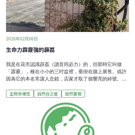
2026年02月06日
生命力霹靂強的薜荔
我是在花市認識薜荔（讀音同必力）的，但那時它叫做
「霹靂」，種在小小的三吋盆裡，垂掛在牆上展售。或許
因為它的本名常讓人念錯，店家才取了個響亮的綽號。不
過，當我跟它變熟之後，發現它的風格確實挺「霹靂」：
生物多樣性
自然谷之星
自然書寫
生命力強，能一路爬到天涯海角，無論是老屋磚牆、水泥
河堤，還是三層樓高的樟樹，隨處都能見到薜荔的身影。
薜荔強大的攀附力來自莖部的不定根，它能輕巧地吸附在
牆面，紅磚、水泥、鐵板，甚至光滑的玻璃都難不倒它。
這種超能力被不少人相中，將它種在院子做綠美化，或讓
薜荔爬上牆為房子遮陽降溫。但薜荔這麼會爬，會不會影