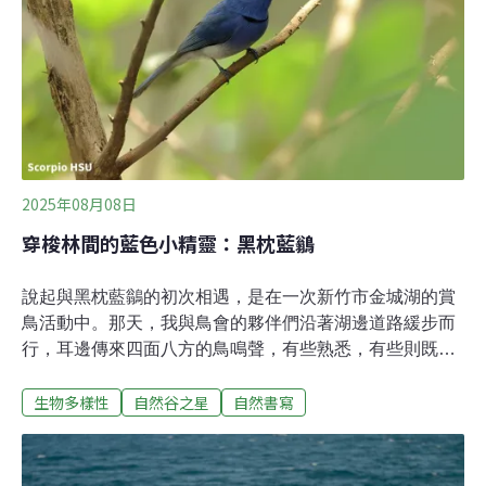
菇或植物會發光這件事，我只有在《阿凡達》電影中看過
類似場景而已。對常常夜觀的我來說，晚上走在步道上是
輕輕鬆鬆的，但目光總還是被掛在樹上的蛇，或是躁動不
安的青蛙所吸引。直到走到一叢竹林前，他停下了腳步，
請我一起蹲下，並將手電筒的燈光全部關閉。當眼睛適應
黑暗後，一朵朵發光的真菌映入眼前 — 壯觀、震撼這些字
2025年08月08日
穿梭林間的藍色小精靈：黑枕藍鶲
說起與黑枕藍鶲的初次相遇，是在一次新竹市金城湖的賞
鳥活動中。那天，我與鳥會的夥伴們沿著湖邊道路緩步而
行，耳邊傳來四面八方的鳥鳴聲，有些熟悉，有些則既陌
生又新奇。突然，一位鳥友驚呼：「聽！有黑枕藍鶲的叫
生物多樣性
自然谷之星
自然書寫
聲！」對當時還是賞鳥新手的我來說，是個全然陌生的名
字。經由其他夥伴的介紹，我才知道，牠是一種會在林間
靈活穿梭的「藍色小精靈」。為了親眼目睹牠的身影，我
們開始仔細尋找。沒多久，便在約20公尺外的矮灌木叢中