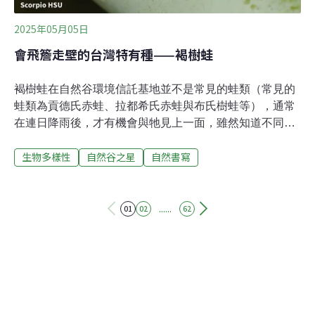
層、灌叢、
2025年05月05日
會飛簷走壁的台灣特有種——褐樹蛙
褐樹蛙在自然谷環境信託基地並不是常見的蛙類（常見的
蛙類為貢德氏赤蛙、拉都希氏赤蛙與布氏樹蛙等），通常
在連日降雨後，才有機會與牠見上一面，雖然知道不同種
的蛙類喜歡的棲息環境大不相同，但在撰寫這篇自然谷之
生物多樣性
自然谷之星
自然書寫
星之前，還真的不知道褐樹蛙如此特別，這次就來好好認
識牠吧！要認識一個全新物種，最簡單的方式就是觀察其
外觀，對褐樹蛙來說，其外觀最特別的就是頭部的特徵。
從吻端到兩眼之間有一塊淡色的三角形斑塊，這是台灣原
......
01
02
62
生種青蛙中獨一無二的特徵。另一個特徵就是其眼睛大且
突出，眼睛的虹膜有銀白色及褐色兩色。另外值得一提的
是褐樹蛙的體色會隨著環境而變化，從褐色、灰色、綠褐
色到金黃色，良好的保護色讓褐樹蛙在環境中更容易隱藏
自己，避免被天敵發現。每年的6至9月是褐樹蛙的繁殖高
峰期，此時雄蛙會移動到溪流的周邊，在水中及岸邊突出