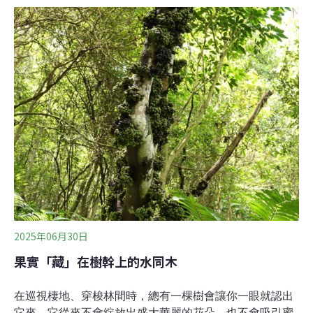
蓬鬆髮型又戴眼鏡的羊咩咩副市長等。不過在現實世界中
沒有繪師賦予的明顯特徵，當科學家們要研究這些動物時
又該怎麼分別誰是誰呢？研究鯨豚的調查人員就有這樣的
煩惱，對許多賞鯨過的遊客來說，大部分海豚就是灰灰
的、嘴巴長長的然後背上有一片尖尖的背鰭。或許海豚之
間能夠輕易分辨彼此，但是調查人員需要一個長期穩定存
在，且容易觀測的特徵，才能夠辨識不同個體。個體辨識
的條件：找到「能辨認」的地方早期，鯨豚研究曾使用過
烙印、標籤等侵入性方式進行標記，隨著影像技術的進步
與動物福利意識的提升，現代研究多採用非侵入式的「照
片辨識」 （Photo Identific
2025年06月30日
果實「藏」在樹幹上的水同木
在巡視棲地、穿梭林間時，總有一棵樹會讓你一眼就認出
它來。它從來不會綻放出盛大華麗的花朵，也不會吸引蜜