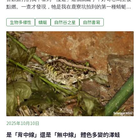
點燃。一查才發現，牠是我在鹿寮坑拍到的第一種蜻蜓
——薄翅蜻蜓！而且牠是全世界分布最廣的蜻蜓，從溫帶
生物多樣性
蜻蜓
自然谷之星
自然書寫
到熱帶都有牠的蹤跡，世界五大洲都找得到，和我一起來
認識牠吧！薄翅蜻蜓體型約4.5公分，擁有很美的色澤。我
拍攝到的個體在陽光下有著黃棕色光澤，仔細瞧牠透明的
翅膀，是一格格細細的、像鱗片般的圖樣，翅緣上方還有
小黃色塊點綴，稱為翅痣。薄翅蜻蜓是台灣最常見的蜻
蜓，從都市到高山，森林到海邊，我們會去的大多數地
方，通通都有機會看得到牠。順帶一提，薄翅蜻蜓也是目
前已知飛得最高的蜻蜓，曾在海拔6200公尺的地方記錄到
牠。如果仔細留意，會發現蜻蜓其實就在我們身邊，只是
牠們不容易觀察，體型小之外，透明的翅膀像披了哈利波
特的隱形斗篷，與環境融為一體，簡直就是在考驗我們的
視力！更令人頭痛的是，牠們還飛
2025年10月10日
是「背中線」還是「無中線」 體色多變的澤蛙