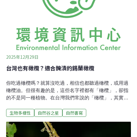
響建築物呢？有不少網友分享自家經驗：薜荔牆在颱風過
後像棉被一樣被整片掀開，但底下的牆面依舊完整；有的
則是將薜荔剝除後，留下了油漆剝落的痕跡；也有的會穿
入紗窗，走進窗戶隙縫。但目前為止，我還沒有看到根系
破壞建築物的案例分享（如果有歡迎和我分享！）。總結
來說，要依照房屋結構、牆面材質及自身的維護心力來考
量
2025年12月29日
台灣也有橄欖？適合醃漬的錫蘭橄欖
你吃過橄欖嗎？就算沒吃過，相信也都聽過橄欖，或用過
橄欖油。但很有趣的是，這些名字裡都有「橄欖」，卻指
的不是同一種植物。在台灣我們常說的「橄欖」，其實是
原生種的尖仁橄欖（果核兩端尖銳而得名），屬於橄欖科
生物多樣性
自然谷之星
自然書寫
橄欖屬，可以生吃，也常拿來料理或加工成蜜餞；而橄欖
油所用的「橄欖」則是油橄欖，屬木犀科木犀欖屬，主要
分布於地中海沿岸，並且具有深厚的文化象徵。另外還有
一種漆樹科榅桲屬的太平洋榅桲，又被稱為「莎梨橄