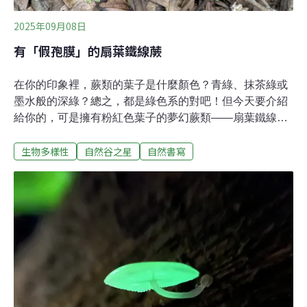
2025年09月08日
有「假孢膜」的扇葉鐵線蕨
在你的印象裡，蕨類的葉子是什麼顏色？青綠、抹茶綠或
墨水般的深綠？總之，都是綠色系的對吧！但今天要介紹
給你的，可是擁有粉紅色葉子的夢幻蕨類——扇葉鐵線
蕨！想認識蕨類，首先可以觀察它的葉子。葉子的形狀千
生物多樣性
自然谷之星
自然書寫
變萬化，有的長得像羽毛，有的像手掌，甚至是細長如絲
線。接著，我們可以翻到背面尋找孢子囊群，觀察是否有
孢膜，以及形狀為何，這是蕨類辨識的重要特徵。例如長
在樹幹上的伏石蕨，孢子囊群呈線型，沒有孢膜。爬郊山
常看見的腎蕨，孢膜的形狀和腎臟非常相似，因此得名腎
蕨。今天的主角扇葉鐵線蕨，可是擁有特殊的「假孢
膜」！為什麼說它「假」？因為我們說的孢膜，是葉表細
胞發育而成的另一個構造，可以想像成多長出一個小蓋
子，去保護裡面的孢子囊群；但假孢膜只是既有的葉子邊
緣捲起來，把孢子囊群給包住而已。蕨類的孢子囊群和孢