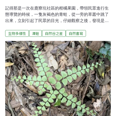
記得那是一次在鹿寮坑社區的柑橘果園，帶領民眾進行生
態導覽的時候，一隻灰褐色的青蛙，從一旁的草叢中跳了
出來，立刻引起了民眾的目光，仔細觀察之後，發現是一
隻澤蛙，不過就在民眾貼近觀察時，澤蛙就迅速跳回草叢
生物多樣性
澤蛙
自然谷之星
自然書寫
中，消失的無影無蹤了。我立刻拿出平板，展示澤蛙的照
片，這時，有民眾提出了質疑：「老師！你放錯照片了，
這跟剛剛看到的不一樣。」原來我照片展示的澤蛙是有明
顯背中線的個體，而剛剛看到的是沒有背中線的個體，我
也就順勢稱呼牠為「無中線」（音似吳宗憲）。這是因為
澤蛙的背部顏色與花紋，不同個體之間的差異非常大，就
讓我們好好認識這常見且體色多變的「澤蛙」吧！澤蛙在
青蛙世界的分類是「叉舌蛙科」的一員，該分類在台灣可
以看到的成員還有海蛙（屬外來種）、虎皮蛙與福建大頭
蛙，上述成員在外觀上都有共同的特徵，就是在背部都有
「棒狀突起」，成員當中，虎皮蛙的體型最大，其次是海
蛙與福建大頭蛙，體型最小的是澤蛙。除了體型差異外，