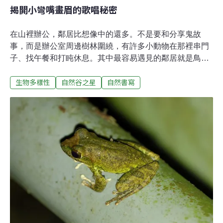
揭開小彎嘴畫眉的歌唱秘密
在山裡辦公，鄰居比想像中的還多。不是要和分享鬼故
事，而是辦公室周邊樹林圍繞，有許多小動物在那裡串門
子、找午餐和打盹休息。其中最容易遇見的鄰居就是鳥
了。在不絕於耳的鳥叫聲中，令我印象深刻的是「小彎嘴
生物多樣性
自然谷之星
自然書寫
畫眉」。牠聲音清亮，婉轉多變，是個歌唱高手。歌手上
台表演總要梳妝打扮，小彎嘴畫眉可是也穿著花紋衣裳
呢！小彎嘴畫眉的羽色屬於暗色系，但再仔細一點看，可
以發現牠的配色其實非常豐富。胸腹為黑白相間、一點一
點的縱向紋路；背部則是紅棕色搭配深橄欖綠；眼睛周邊
有一道明顯的黑色，鳥友們說像掛了黑色眼罩，上方還畫
了一條細細的白眉。牠的嘴巴顏色也很有趣，上黑下白，
像是一把彎刀。但想要親眼見到牠，卻沒這麼容易。小彎
嘴畫眉生性機警，又怕人，總是在人發現牠之前，就跳進
灌叢裡躲起來。之所以說「跳」，是因為小彎嘴畫眉的翅
膀短又圓，所以飛不遠，因此跳躍是移動的另一個好選
擇。既然不擅長飛，就要選擇不高的地方活動。森林底