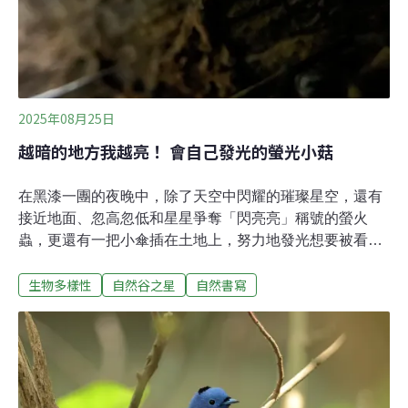
膜，形狀十分多樣，長條形、圓形或線形；魚鱗狀、口袋
型、管狀或盾狀……等等，一時表列不完。這讓我回想
起，第一次
2025年08月25日
越暗的地方我越亮！ 會自己發光的螢光小菇
在黑漆一團的夜晚中，除了天空中閃耀的璀璨星空，還有
接近地面、忽高忽低和星星爭奪「閃亮亮」稱號的螢火
蟲，更還有一把小傘插在土地上，努力地發光想要被看
見，那就是「螢光小菇」。螢光小菇，顧名思義，就是會
生物多樣性
自然谷之星
自然書寫
發出螢光的真菌，屬於小菇科。第一次遇見它是在嘉義的
蘭潭環潭步道，「你要一起去看會發光的菇菇嗎？」，一
位熱愛自然環境所有特別東西的朋友這樣問我，我也是毫
不猶豫地就跟著他的腳步，一起在夜晚中前進至密林裡。
在我的認知中，只知道有些動物會發光，像是螢火蟲、鮟
鱇魚（利用發光細菌）、夜光蟲（馬祖藍眼淚）等，但菇