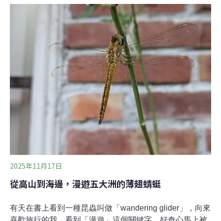
夜晚從來沒有讓我「槓龜」過，有看過領角鴞正在抓捕青
蛇的大景、綠繡眼變成小毛球在樹梢上睡覺，或是赤尾青
竹絲在枝條上守株待兔等景象。而這次，最精彩的就是茶
斑蛇的小蛇了！茶斑蛇的辨認方式非常簡單也很明顯——
頭頂上有個深褐色或黑色的Y字型斑紋，頭型略呈三角
形。全身的顏色不僅僅只有名稱中的「茶色」，體色從土
黃色、紅褐色、灰褐色，甚至帶些深紫或黑斑點都有可
能。眼睛上方有明顯的稜脊突起，讓牠的眼神透露出一種
奶兇奶兇的神情。遇見牠的當下，牠正安穩地睡在枝條
上。可能是我們這群兩腳獸太過興奮、聲音和動靜都太大
了——畢竟難得能看到小茶斑蛇的身影啊！小茶斑蛇瞥了
我
2025年11月17日
從高山到海邊，漫遊五大洲的薄翅蜻蜓
有天在書上看到一種昆蟲叫做「wandering glider」，向來
喜歡旅行的我，看到「漫遊」這個關鍵字，好奇心馬上被