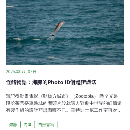
發現了牠。我立刻舉起相機，透過觀景窗看到的是一隻宛
如穿著藍染布衣的可愛小鳥，這也難怪牠有著「染布鳥」
的別稱。這隻黑枕藍鶲在枝頭上停留了大約10分鐘，彷彿
是在配合導覽老師的講解：「這是隻公鳥，頭後有一塊明
顯的黑斑，胸前還有一道黑色橫帶，彷彿戴著帽子與領結
的紳士，這是牠與母鳥最大的差異。而那喙上的小鬍子，
則是公母鳥都有的特徵，此外，母鳥羽色則偏灰，整體較
不鮮艷。至於牠為何停在同一枝頭上，與其覓食方式
2025年07月07日
怪鰭物語：海豚的Photo ID個體辨識法
還記得動畫電影《動物方城市》（Zootopia） 嗎？光是一
段哈茱蒂搭車進城的開頭片段就讓人對劇中世界的細節還
有製作組的設計巧思讚嘆不已。華特迪士尼工作室再次展
現他們過人的創意，讓每一位動物角色都充滿特色和記憶
海豚
海洋
自然書寫
點，像是繫領帶的狐尼克、永遠拿著零食的洪金豹、頂著