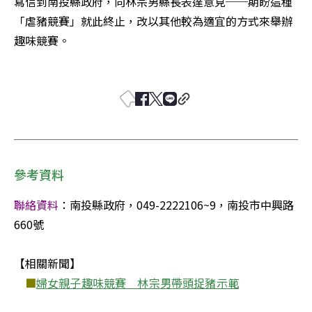
寫信到南投縣政府，向林宗男縣長表達意見──期盼這種
「虐豬競賽」就此終止，改以其他較為適宜的方式來舉辦
趣味競賽。 

參考資料
聯絡資料
：南投縣政府，049-2222106~9，南投市中興路
660號 

【相關新聞】 

■
婦女親子趣味競賽　林宗男帶頭捉豬示範