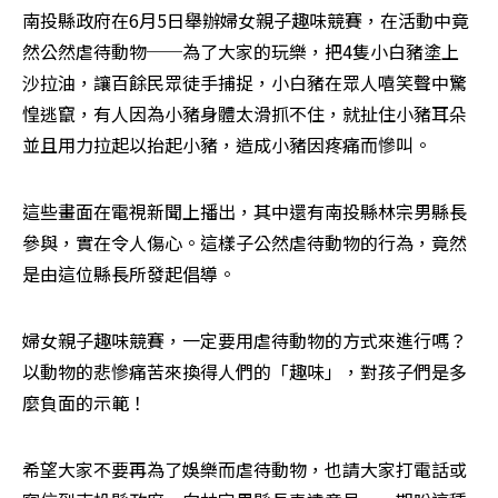
南投縣政府在6月5日舉辦婦女親子趣味競賽，在活動中竟
然公然虐待動物──為了大家的玩樂，把4隻小白豬塗上
沙拉油，讓百餘民眾徒手捕捉，小白豬在眾人嘻笑聲中驚
惶逃竄，有人因為小豬身體太滑抓不住，就扯住小豬耳朵
並且用力拉起以抬起小豬，造成小豬因疼痛而慘叫。
這些畫面在電視新聞上播出，其中還有南投縣林宗男縣長
參與，實在令人傷心。這樣子公然虐待動物的行為，竟然
是由這位縣長所發起倡導。
婦女親子趣味競賽，一定要用虐待動物的方式來進行嗎？
以動物的悲慘痛苦來換得人們的「趣味」，對孩子們是多
麼負面的示範！
希望大家不要再為了娛樂而虐待動物，也請大家打電話或