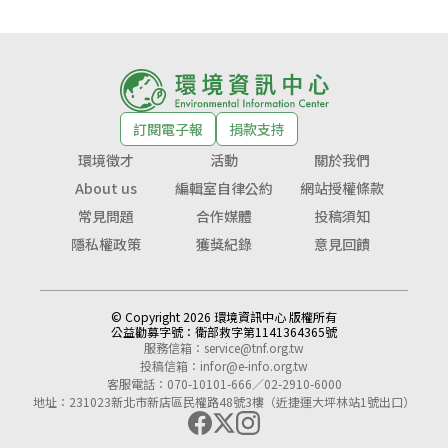
訂閱電子報
捐款支持
環境徵才
活動
關於我們
About us
編輯室自律公約
網站授權條款
常見問題
合作媒體
投稿須知
隱私權政策
獲獎紀錄
意見回饋
© Copyright 2026 環境資訊中心 版權所有
公益勸募字號：
衛部救字第1141364365號
服務信箱：
service@tnf.org.tw
投稿信箱：
infor@e-info.org.tw
客服電話：070-10101-666／02-2910-6000
地址：231023新北市新店區民權路48號3樓（近捷運大坪林站1號出口）