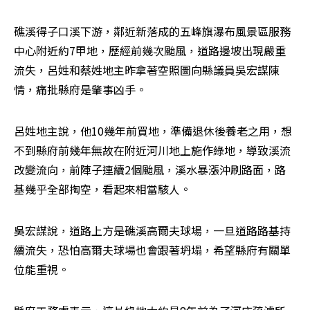
礁溪得子口溪下游，鄰近新落成的五峰旗瀑布風景區服務
中心附近約7甲地，歷經前幾次颱風，道路邊坡出現嚴重
流失，呂姓和蔡姓地主昨拿著空照圖向縣議員吳宏謀陳
情，痛批縣府是肇事凶手。
呂姓地主說，他10幾年前買地，準備退休後養老之用，想
不到縣府前幾年無故在附近河川地上施作綠地，導致溪流
改變流向，前陣子連續2個颱風，溪水暴漲沖刷路面，路
基幾乎全部掏空，看起來相當駭人。
吳宏謀說，道路上方是礁溪高爾夫球場，一旦道路路基持
續流失，恐怕高爾夫球場也會跟著坍塌，希望縣府有關單
位能重視。