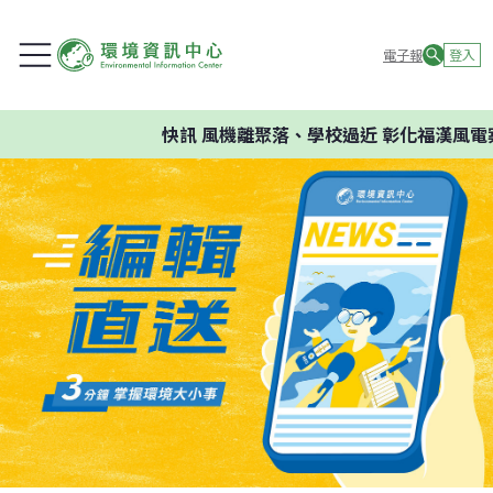
電子報
登入
快訊
風機離聚落、學校過近 彰化福漢風電案