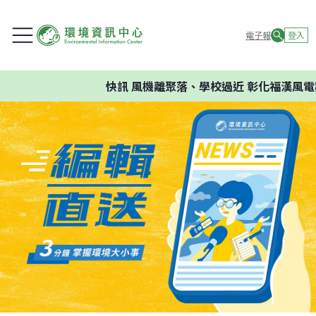
電子報
登入
快訊
風機離聚落、學校過近 彰化福漢風電