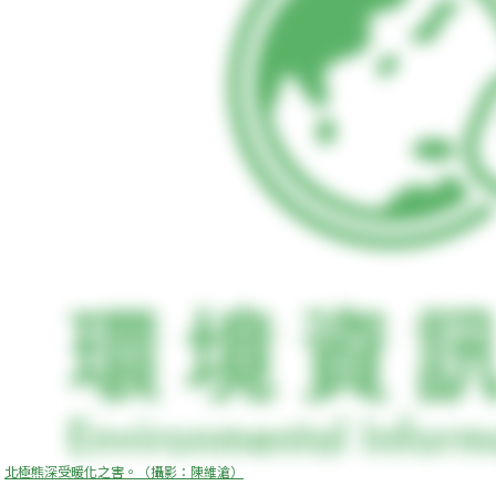
北極熊深受暖化之害。（攝影：陳維滄）