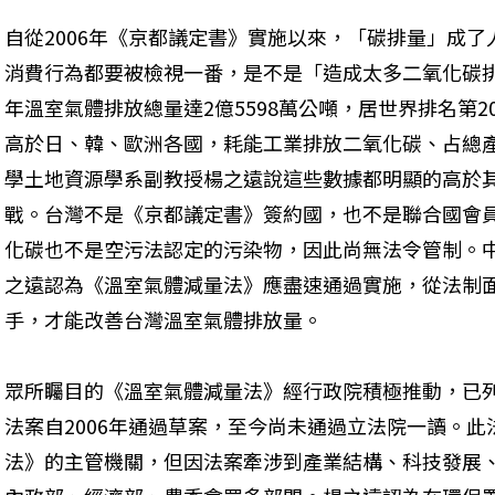
自從2006年《京都議定書》實施以來，「碳排量」成
消費行為都要被檢視一番，是不是「造成太多二氧化碳排
年溫室氣體排放總量達2億5598萬公噸，居世界排名第20
高於日、韓、歐洲各國，耗能工業排放二氧化碳、占總產
學土地資源學系副教授楊之遠說這些數據都明顯的高於
戰。台灣不是《京都議定書》簽約國，也不是聯合國會
化碳也不是空污法認定的污染物，因此尚無法令管制。
之遠認為《溫室氣體減量法》應盡速通過實施，從法制
手，才能改善台灣溫室氣體排放量。
眾所矚目的《溫室氣體減量法》經行政院積極推動，已
法案自2006年通過草案，至今尚未通過立法院一讀。
法》的主管機關，但因法案牽涉到產業結構、科技發展