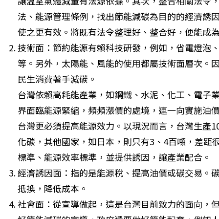
讓溫室氣體減量有法源依據。其次，整合相關法令
法、能源管理條例，找出節能減碳為目的的經濟誘
使之更有效。將既有法令整理好、整合好，便能成
技術面：節約能源有賴科技研發，例如，省電燈泡、h
等。另外，太陽能、風能的使用都屬技術面層次。
民生消費著手減碳。

台灣依賴高耗能產業，如鋼鐵、水泥、化工、電子
界面臨能源緊縮，頻頻漲價的處境，連一向實施油
台灣更必須提高能源效力。以現況而言，台灣生產100
化碳，其他國家，如日本，則只有3、4百噸，差距
標準、能源效率標準，並提供誘因，讓產業配合。
經濟誘因面：指的是能源稅、提高油價或碳交易。碳
抵換，降低成本。
社會面：從宣導做起，這是台灣目前致力的面向，