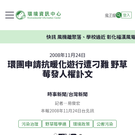
電子報
登入
快訊
風機離聚落、學校過近 彰化福漢風電
2008年11月24日
環團申請抗暖化遊行遭刁難 野草
莓發人權訃文
時事新聞
/
台灣新聞
記者
—
易俊宏
本報2008年11月24日台北訊
污染治理
野草莓學運
環境政策
公害污染