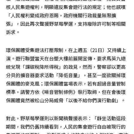
核人民集遊權利，明顯違反集會遊行法的規定；他也感嘆
「人民權利變成政府恩賜，政府機關行政裁量無限擴
張」，因此再次聲援野草莓學運，支持廢除許可制等相關
訴求。
環保團體受集遊法打壓限制，在上週五（21日）又持續上
演。遊行聯盟當天在台塑大樓前展開宣傳，要求馬英九總
統兌現「課碳稅降所得稅」的政見，然而，警察卻以更高
分貝的擴音器要求活動「降低音量」，甚至一度欲關掉環
保團體的麥克風；環保團體當場表示，若有超過音量管制
標準，請警方依《噪音管制條例》執行取締，但在會後環
保團體竟然被松山分局威脅「以後不給你們演行動劇」。
對此，野草莓學運則以新聞稿聲援表示：「靜坐活動這段
期間，我們仍舊持續看到，人民的集會遊行自由被現行的