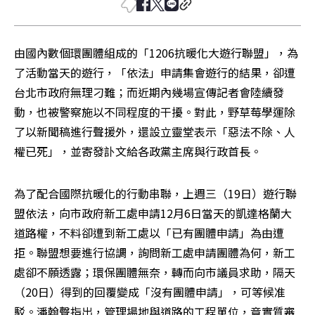
由國內數個環團體組成的「1206抗暖化大遊行聯盟」，為
了活動當天的遊行，「依法」申請集會遊行的結果，卻遭
台北市政府無理刁難；而近期內幾場宣傳記者會陸續發
動，也被警察施以不同程度的干擾。對此，野草莓學運除
了以新聞稿進行聲援外，還設立靈堂表示「惡法不除、人
權已死」，並寄發訃文給各政黨主席與行政首長。
為了配合國際抗暖化的行動串聯，上週三（19日）遊行聯
盟依法，向市政府新工處申請12月6日當天的凱達格蘭大
道路權，不料卻遭到新工處以「已有團體申請」為由遭
拒。聯盟想要進行協調，詢問新工處申請團體為何，新工
處卻不願透露；環保團體無奈，轉而向市議員求助，隔天
（20日）得到的回覆變成「沒有團體申請」，可等候准
駁。潘翰聲指出，管理場地與道路的工程單位，竟實質審