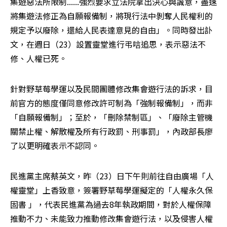
集遊惡法所限制......強烈要求立法院拿出決心與誠意，盡速
將集遊法修正為自願報備制，將現行法中剝奪人民權利的
規定予以廢除，還給人民表達意見的自由」。同時發出訃
文，在週日（23）設置靈堂進行弔唁追思，表示惡法不
修、人權已死。
針對野草莓學運以及民間團體修改集會遊行法的訴求，目
前官方的態度僅同意修改許可制為「強制報備制」，而非
「自願報備制」；至於，「刪除禁制區」、「廢除主管機
關禁止權、解散權及所有行政罰、刑事罰」，內政部長廖
了以更明確表示不認同。
民進黨主席蔡英文，昨（23）日下午則前往自由廣場「人
權靈堂」上香致意，簽署野草莓學運擬定的「人權永久保
固書 」，代表民進黨為過去8年執政期間，對於人權保障
推動不力、未能致力推動修改集會遊行法，以及侵害人權