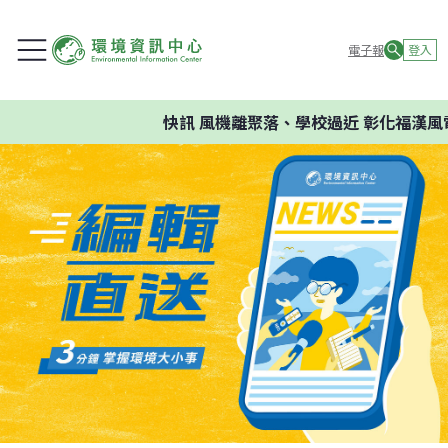
電子報
登入
快訊
風機離聚落、學校過近 彰化福漢風