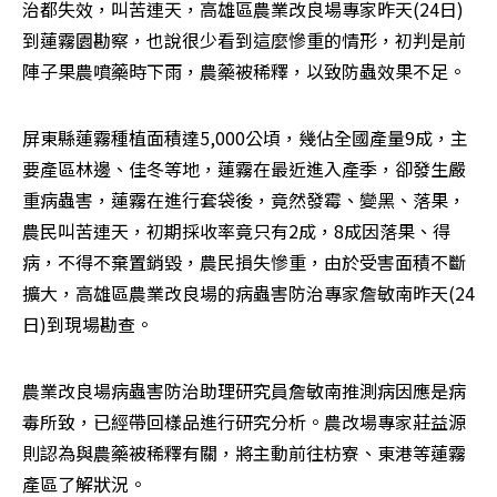
治都失效，叫苦連天，高雄區農業改良場專家昨天(24日)
到蓮霧園勘察，也說很少看到這麼慘重的情形，初判是前
陣子果農噴藥時下雨，農藥被稀釋，以致防蟲效果不足。 
屏東縣蓮霧種植面積達5,000公頃，幾佔全國產量9成，主
要產區林邊、佳冬等地，蓮霧在最近進入產季，卻發生嚴
重病蟲害，蓮霧在進行套袋後，竟然發霉、變黑、落果，
農民叫苦連天，初期採收率竟只有2成，8成因落果、得
病，不得不棄置銷毀，農民損失慘重，由於受害面積不斷
擴大，高雄區農業改良場的病蟲害防治專家詹敏南昨天(24
日)到現場勘查。 
農業改良場病蟲害防治助理研究員詹敏南推測病因應是病
毒所致，已經帶回樣品進行研究分析。農改場專家莊益源
則認為與農藥被稀釋有關，將主動前往枋寮、東港等蓮霧
產區了解狀況。 
