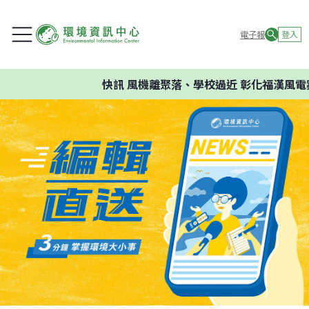
電子報
登入
快訊
風機離聚落、學校過近 彰化福漢風電