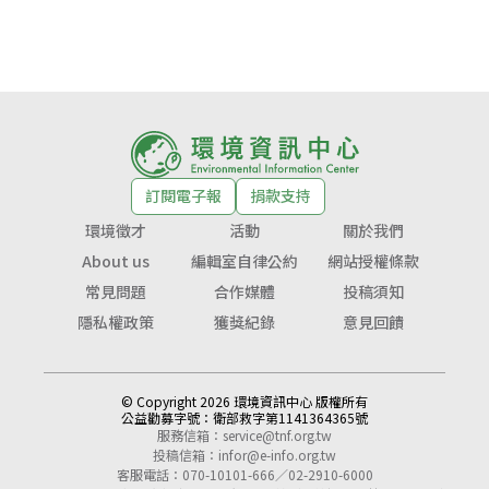
訂閱電子報
捐款支持
環境徵才
活動
關於我們
About us
編輯室自律公約
網站授權條款
常見問題
合作媒體
投稿須知
隱私權政策
獲獎紀錄
意見回饋
© Copyright 2026 環境資訊中心 版權所有
公益勸募字號：
衛部救字第1141364365號
服務信箱：
service@tnf.org.tw
投稿信箱：
infor@e-info.org.tw
客服電話：070-10101-666／02-2910-6000