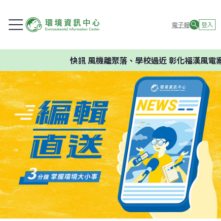
電子報
登入
快訊
風機離聚落、學校過近 彰化福漢風電案