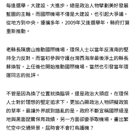
每逢選舉，大建設、大進步，總是政治人物擘劃美好發展
藍圖的主軸，而國際機場不僅是大建設，也引起大爭議，
從地方到中央，擾攘多年，2009年又逢選舉年，縣府打算
重新推動。 
老縣長陳唐山推動國際機場，環保人士以當年反濱南的堅
持全力反對，而當初參與守護台灣西海岸最後淨土的縣長
蘇煥智，上任後也開始推動國際機場，當然也引發當年環
運同志的批評。 
不管是因為換了位置就換腦袋，還是政治大頭症，在環保
人士對於理想的堅定追求下，更加凸顯政治人物研擬政策
的草率。最讓外界感到錯亂的是，政府不斷宣稱國際級溼
地與黑面琵鷺保育政績，另一方面卻要爭取機場，畫出繁
忙空中交通榮景，屆時會不會打鳥護機？