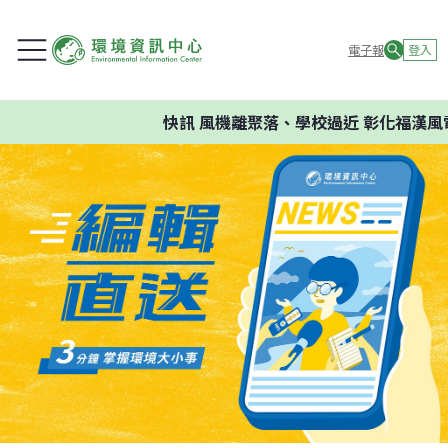
電子報
登入
快訊
風機離聚落、學校過近 彰化福漢風