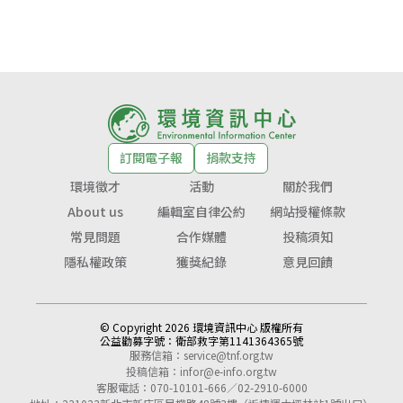
訂閱電子報
捐款支持
環境徵才
活動
關於我們
About us
編輯室自律公約
網站授權條款
常見問題
合作媒體
投稿須知
隱私權政策
獲獎紀錄
意見回饋
© Copyright 2026 環境資訊中心 版權所有
公益勸募字號：
衛部救字第1141364365號
服務信箱：
service@tnf.org.tw
投稿信箱：
infor@e-info.org.tw
客服電話：070-10101-666／02-2910-6000