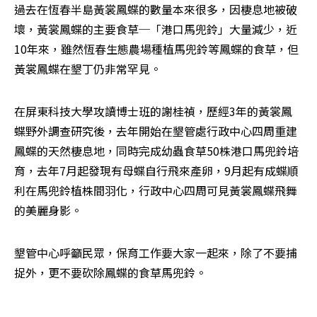
過去在恆春半島黃裳鳳蝶的數量本來很多，因棲息地被破
壞，黃裳鳳蝶的主要食草─「港口馬兜鈴」大量減少，近
10年來，雖然恆春生態農場種植馬兜鈴等鳳蝶的食草，但
黃裳鳳蝶在墾丁仍非常罕見。 
在屏東科技大學攻讀博士班的謝桂禎，歷經3年的黃裳鳳
蝶野外調查研究後，去年開始在墾管處行政中心四周重建
鳳蝶的天然棲息地，同時完成幼蟲食草50株港口馬兜鈴培
育，去年7月起發現有母蝶自行飛來產卵，9月起有成蝶順
利在馬兜鈴植株間羽化，行政中心四周可見黃裳鳳蝶飛舞
的美麗身影。 
墾管中心呼籲民眾，保育工作要大家一起來，除了不要捕
捉外，更不要砍除鳳蝶的食草馬兜鈴。 
