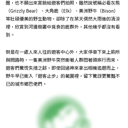
醒，也不願出來賞臉給遊客們拍照，雖然說號稱必看灰熊
（Grizzly Bear）、大角鹿（Elk）、美洲野牛（Bison）
等壯碩優美的野生動物，卻除了在某天偶然大雨後的清涼
裡，欣賞到河邊樹叢中覓食的鹿群外，其他幾乎都沒有看
到。
倒是在一處人來人往的遊客中心外，大家停車下來上廁所
與問路時，一隻美洲野牛突然衝著人群悶著頭疾行而來，
遊客們驚慌失措之餘，即使回過神來拿出相機追趕而上，
野牛早已衝入「遊客止步」的範圍裡，留下驚訝更驚豔不
已的城市鄉巴佬們。 