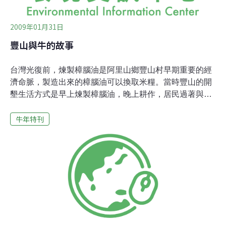
2009年01月31日
豐山與牛的故事
台灣光復前，煉製樟腦油是阿里山鄉豐山村早期重要的經
濟命脈，製造出來的樟腦油可以換取米糧。當時豐山的開
墾生活方式是早上煉製樟腦油，晚上耕作，居民過著與世
無爭、日夜辛勤的開墾生活。 豐山開發早期，每一戶人家
牛年特刊
幾乎都擁有兩分土地，田地要播種都得靠牛來耕作。早年
全村共用一隻牛來輪流耕作。村裡曾經發生過牛被附近的
原住民當作獵物捕捉，而村民因此而無法耕作的事。當
時，牛是生產勞動不可或少的一員，而且必須從外地走上
好幾天路程，才能帶回到豐山村。因此對豐山居民來說，
損失一頭牛對耕種來說，真是十分的不便。 豐山的信仰中
心是由村民合力蓋起來的吳鳳廟，每到吳鳳公的生日，也
就是農曆十月半，按習俗村內都會舉辦慶典及宴客活動。
每年祭典由村民輪流主辦，大家都把最好的東西拿出來祭