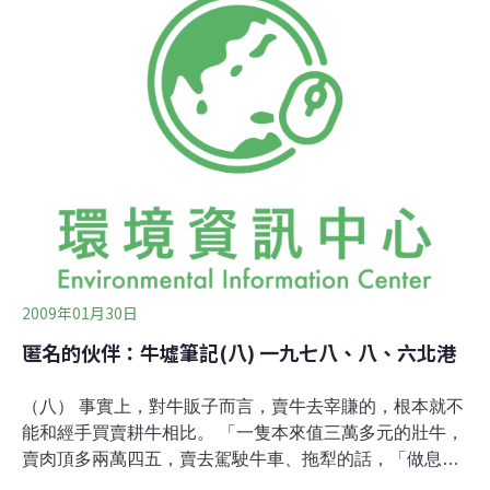
《民俗台灣》的奉獻中，又以「台灣民俗圖繪」的推出
﹝含內頁及封面﹞為其最大貢獻──「民俗圖繪」自創刊後
即成為《民俗台灣》最叫座的專欄，也成為這本專業雜誌
的版面特色；甚至在數十年後，當我們重新翻閱泛黃的雜
誌時，仍能從立石鐵臣的刀痕中感受到不被時間所磨滅的
光澤。這些圖繪，從打綿被、亭仔腳、路邊攤、香燭店，
到花園建築、草木器物，乃至於原住民的生活樣貌，無不
漾盪出日治下台灣人的素樸風貌，也無不顯印了台灣文化
的可貴形象。 1986年向陽特別將立石鐵臣的版畫收集加
註，在《自立晚報》副刊以專欄型態連
2009年01月30日
匿名的伙伴：牛墟筆記(八) 一九七八、八、六北港
（八） 事實上，對牛販子而言，賣牛去宰賺的，根本就不
能和經手買賣耕牛相比。 「一隻本來值三萬多元的壯牛，
賣肉頂多兩萬四五，賣去駕駛牛車、拖犁的話，「做息
人」只要看得中意，多出個幾千也牽了去。」 一隻牛，來