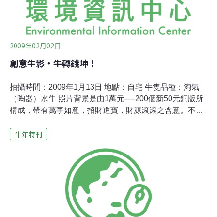
2009年02月02日
創意牛影‧牛轉錢坤！
拍攝時間：2009年1月13日 地點：自宅 牛隻品種：淘氣
（陶器）水牛 照片背景是由1萬元──200個新50元銅版所
構成，帶有萬事如意，招財進寶，財源滾滾之含意。不
過，網路也流傳著牛年不能說的吉祥話：萬市如憶(萬點股
牛年特刊
市如今已成追憶)、遭裁禁飽、裁員滾滾…所以牛轉錢坤後
的祝詞，只能意會，不能言傳囉…