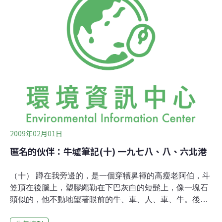
長時間儲存，而且燃煙少、耐燒且持久，還是藏人每日酥
茶保溫的必備品，是酥茶好喝的秘密。藏醫中有一種獨特
的嗅煙療法，將一種安神藏藥，撒在牛糞火灰上讓其冒
煙，讓病人的鼻子嗅這種煙味，可以有鎮定、安神的作
用。在西藏，誰家乾牛糞越多，表示愈勤勞、愈富有。牛
糞甚至還可以拿來吃!藏人在小年夜用牛糞做餡討運氣，當
有人吃出來一小塊牛糞時，會引來哄堂大笑，並獲得眾人
舉杯祝福，因為吃到牛糞的人是未來一年最有福氣的人。
3在藏人的生活中，牛糞不但是能源的利用方式，
2009年02月01日
匿名的伙伴：牛墟筆記(十) 一九七八、八、六北港
（十） 蹲在我旁邊的，是一個穿犢鼻褌的高瘦老阿伯，斗
笠頂在後腦上，塑膠繩勒在下巴灰白的短髭上，像一塊石
頭似的，他不動地望著眼前的牛、車、人、車、牛。後面
站著他乖順的畜牲。 忽地，他跳起來，拍的一下就給了身