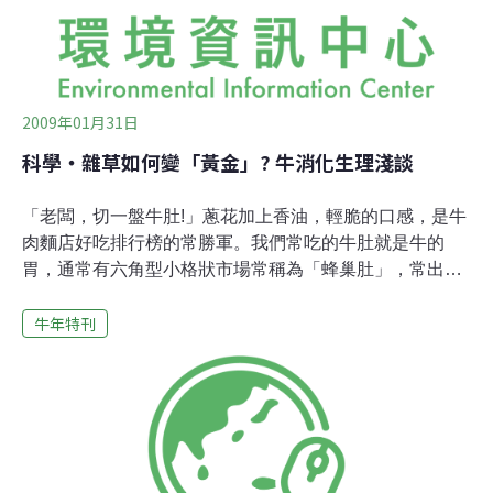
拜。並新建「古山宮」供奉之，隨著古山宮的啟用，祭典
活動仍在每年農曆的十月十五日舉行。當天同時舉辦宴客
活動，廣邀外地的貴賓參加，席設100桌，搭配民俗
2009年01月31日
科學‧雜草如何變「黃金」? 牛消化生理淺談
「老闆，切一盤牛肚!」蔥花加上香油，輕脆的口感，是牛
肉麵店好吃排行榜的常勝軍。我們常吃的牛肚就是牛的
胃，通常有六角型小格狀市場常稱為「蜂巢肚」，常出現
在牛肉麵攤，店家通常會先滷好放涼，作切片。如果要吃
牛年特刊
到俗稱「毛肚」的瘤胃，就可得多找找快炒店，可能還得
先預約呢。說到牛的一生啊，牠們真是為人類「鞠躬盡
瘁」啊~ 。生前不但得為主人產乳、耕田、勞役，連排泄
物也被人拿來製作堆肥，或化為土地的養分；死後留下的
皮革、肉、臟器，也被人食用或加工。但是牛吃下去的草
料或粗纖維，如果沒通「牛胃」這個消化吸收的關鍵轉化
成牛存活、生長所需要的能源，上面工作，牛胃究竟是怎