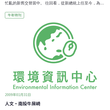
忙亂的新舊交替當中。 往回看，從新總統上任至今，為了
因應整個經濟局勢的變化，提出的種種政策或方案，接連
牛年特刊
在過年期間趕著出爐，擴大內需、農村再生條例、農路的
維修、蘇花公路的招標、台塑擴廠、各式的投資減免或稅
賦的減免….等，簡直如同過年的煙火一樣，讓人目不暇
給，也讓許多社運團體不知所措。擔心這些方案，如同煙
火一般炫麗，但是除了舒緩心情外，只留下更多的負債。
結果在這個新舊年交替時節，我認識的朋友們，幾乎就像
被綁架一樣，聚在一起開會，邊罵這些政策，邊努力想辦
法改善這些方案，希望能減少這些政策對社會、環境的衝
擊；樂觀一點的，就努力的想著如何藉用這些方案，試著
來做點事情。回想環境資訊協會的發展，每年都有很大的
變化。從當初草創的5個人，到目前大約25個專職的人
力；從每年各個部門努力思考年度工作項目，到
2009年01月31日
人文‧南投牛屎崎