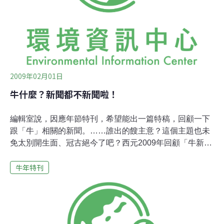
2009年02月01日
牛什麼？新聞都不新聞啦！
編輯室說，因應年節特刊，希望能出一篇特稿，回顧一下
跟「牛」相關的新聞。……誰出的餿主意？這個主題也未
免太別開生面、冠古絕今了吧？西元2009年回顧「牛新
聞」？在心中喃喃的自白後，還是乖乖的默默開啟電腦，
牛年特刊
開始呼召估狗大神（google）。 一翻之下才發現，2008
年的牛新聞不少，就光看大陸的「毒『牛』奶」事件，為
了多少長期的經濟活動作下基礎？腎衰竭之後的洗腎，可
是一筆不小的消費，比發放消費券是更有長遠的效益，中
國政府當初壓抑新聞調查，真是太有遠見了。不過，請正