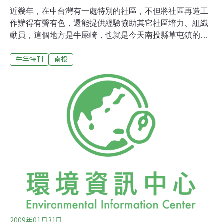
近幾年，在中台灣有一處特別的社區，不但將社區再造工
作辦得有聲有色，還能提供經驗協助其它社區培力、組織
動員，這個地方是牛屎崎，也就是今天南投縣草屯鎮的御
史里。 這個聚落在清乾隆年間就逐漸形成，洪姓家族首先
牛年特刊
南投
移居墾植，自北勢湳起順烏溪南岸往下游延伸，早年的居
民仰賴水圳、水牛，延綿了數百年的農業，直到驚天動地
921地震，震破聚落民眾所有的美夢，從南到北，斷層帶
將牛屎崎切成兩半上下層落差一層高，主幹道變成停車
場，所有農田廢耕，所有工廠外移或倒閉，所有商店全部
關閉，整個聚落到處都是急待協助的失業民眾。 在沒有辦
法的辦法中，地方熱心人士臨時組成災區服務團隊，全面
救災及緊急加入救助工作。震災後兩年，獲得「獅象山綠
野大地園區」負責人免費提供使用土地16公頃，使「牛屎
崎鄉土文史促進協會」有了真正的根，隨後陸續成立了
「烏溪巡守隊」、「南投縣義工聯誼協會」，展現了政府
力量有限，民間力量無窮的決心 。 談
2009年01月31日