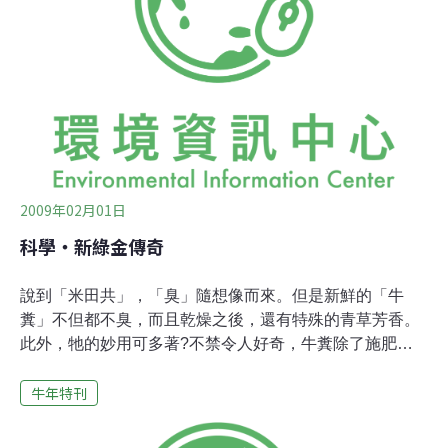
在閱讀此文章的妳/你，在電腦螢幕前一起為在這一事件
中，不幸亡故的嬰孩一起默哀三分鐘。 好，我寫完之後也
跟著默哀，才繼續KEY IN的喔。還有什麼牛新聞能回顧
呢？除了活動的置入性行銷之外，「女教授上『牛』郎
店，慘遭恐嚇」、「警官妻泡『牛』郎躲廁所求饒」……
看來我們以後就算不吃牛肉，也可以到夜店看牛走路了。
上面那段文字太偏頗了，還是有真的
2009年02月01日
科學‧新綠金傳奇
說到「米田共」，「臭」隨想像而來。但是新鮮的「牛
糞」不但都不臭，而且乾燥之後，還有特殊的青草芳香。
此外，牠的妙用可多著?不禁令人好奇，牛糞除了施肥之
外，還有什麼功用？ 藏人是將牛糞的功用發揮到淋漓盡致
牛年特刊
的民族，看到牛糞會高興地讚嘆，而且急著撿回家。牛糞
作為西藏大多地區藏人的燃料，已有千年以上的歷史，因
為牛糞不需要花錢，可以蓋成屋牆(圖1)、或糞餅堆(圖2)2