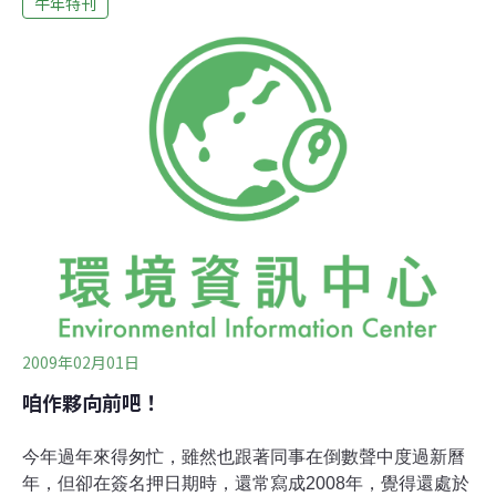
牛年特刊
邊的少年一個巴掌。 少年是他的孫子，因為牛老低頭朝著
他祖父噴氣，少年輕拍了牛一下，就挨了一巴掌。 「老阿
伯，你是來賣牛的？」 「唔，來了好幾次了。」 「你這條
牛真壯，有多大了？」 「還沒有老啦，二段剛過（差不多
七、八歲的樣子）。」 「養了多久？」 「從小養的。」
「養得這麼好，是怎麼養的？」 帶著鄉音濃重的緩慢言
詞，他不連貫慢慢的敘述了一些細節：夏天給牛塗上泥巴
祛熱，燒稻草給牠趕蚊子，去收割的甘蔗田幫助，換回牠
最愛吃的甘蔗尾──但是現在少了，不少甘蔗田的收割改用
火燒了。晚上牽牛入舍前先哄牠小便，每天去牛舍除糞，
如果牛舍有小便，用乾土墊上，等等，等等，像是說不完
似的。 他說的神
2009年02月01日
咱作夥向前吧！
今年過年來得匆忙，雖然也跟著同事在倒數聲中度過新曆
年，但卻在簽名押日期時，還常寫成2008年，覺得還處於