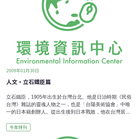
內行的人一看牙齒就知道牛的歲數。接著，看牠的四肢、
身材，評頭論足，像是儘量要看清楚每一個部分。然後，
看眼神，研究牠的脾氣和才藝──就差教牠講上幾句，不然
就跟電視上國際選美的過程一式一樣了。 不過，對牛來
講，事情倒不如靠色相賣錢那麼簡單。大致看好之後，依
然買方所說的用途，賣方得花錢租了板車或犁，實際表演
給買方或其他的人看。因為牛力氣大小、行動敏
2009年01月30日
人文‧立石鐵臣篇
立石鐵臣，1905年出生於台灣台北。他是日治時期《民俗
台灣》雜誌的靈魂人物之一，也是「台陽美術協會」中唯
一的日本籍創辦人。從出生後到日本戰敗，他在台灣居住
長達17年之久，並以生命中最寶貴的歲月，一刀一刀刻鑿
牛年特刊
出1940年代的台灣風土，流瀉著一股強烈的對台灣的摯
愛。1980年4月9日去世於日本東京。 而在立石鐵臣對