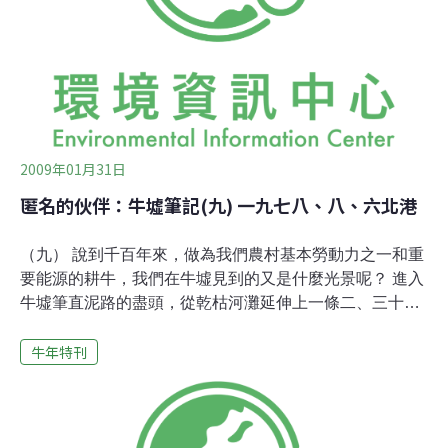
麼將雜草化為能量、化為「黃金」呢?! 若說牛就像一台活
的食物攪拌機，一點也不為過。牠嘴巴幾乎無時不刻蠕
動，牠不是在磨牙，而是正在反芻。當你看見，一隻500
公斤的成牛，一天的乾草的需求量約為35公斤，大概有6.3
公斤是可以被消化吸收。飽食的牛，每日約有
2009年01月31日
匿名的伙伴：牛墟筆記(九) 一九七八、八、六北港
（九） 說到千百年來，做為我們農村基本勞動力之一和重
要能源的耕牛，我們在牛墟見到的又是什麼光景呢？ 進入
牛墟筆直泥路的盡頭，從乾枯河灘延伸上一條二、三十公
尺的坡道，更遠的溪岸邊，厝了幾張犁。這兒，正是耕牛
牛年特刊
們求生的競技場。 坡道和泥路接頭的地方，一些多少上了
點年紀的「做息人」間，夾雜著三三兩兩態度儘量收斂的
牛販子。大多數水牛身上被牛主和牛販子塗上灰色的泥
土，教人看了悅目，黃牛也大多掛上了牛鈴，一步一響。
買方和賣方首先確定牛的年歲──辦法是扒開牛嘴看牙齒，