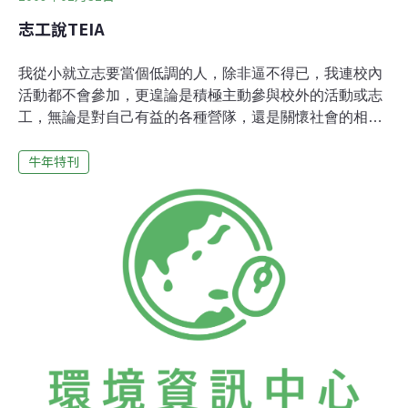
志工說TEIA
我從小就立志要當個低調的人，除非逼不得已，我連校內
活動都不會參加，更遑論是積極主動參與校外的活動或志
工，無論是對自己有益的各種營隊，還是關懷社會的相關
團體。 而在2008年9月參加的生物編採營，我只能說是純
牛年特刊
屬意外，在百無聊賴的暑假裡，朋友的一句邀約，毫不考
慮就答應了。老實說，在營隊開始前一天，我都還在猶豫
到底要不要去，因為我真的不習慣完全陌生的環境。不
過，幸好我最後還是去了，不僅讓我開了眼界，接觸到公
民新聞，也才有這機會在和大家分享心得。 在生物編採營
中，讓我收穫最多的是看到很多人盡心盡力地為環保付
出，以及和其他志工一同完成公民新聞的樂趣。透過營隊
安排的課程、中午午休播放的影片，讓我看到很多人努力
地用自己的方法保護我們生存的環境，也讓我學到用不一
樣的思考方向分析問題、看出似是而非的事情，不是別人
說什麼就是什麼，要有懷疑的能力，有道理的懷疑。 在製
作公民新聞的作業時，真是有歡笑也有焦慮。一開