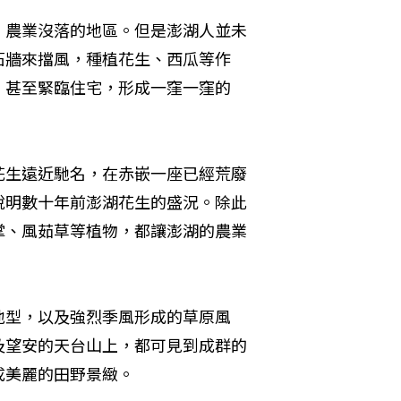
、農業沒落的地區。但是澎湖人並未
石牆來擋風，種植花生、西瓜等作
，甚至緊臨住宅，形成一窪一窪的
花生遠近馳名，在赤嵌一座已經荒廢
說明數十年前澎湖花生的盛況。除此
掌、風茹草等植物，都讓澎湖的農業
地型，以及強烈季風形成的草原風
及望安的天台山上，都可見到成群的
美麗的田野景緻。 