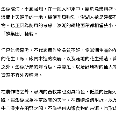
澎湖環海，季風強烈，在一般人印象中，屬於漁業興盛
浪費上天賜予的土地，縱使季風強烈，澎湖人還是建築
物。也正因為防風的考慮，澎湖的耕地面積都相當狹小
「蜂巢田」樣貌。 
但是氣候惡劣，不代表農作物品質不好，像澎湖生產的
的花生工廠，廠內木造的機器，以及滿地的花生殘渣，
之外，澎湖所產的洋香瓜、嘉寶瓜、以及野地裡的仙人
資源不容外界輕忽。 
在農作物之外，澎湖的畜牧業也別具特色，低緩的丘陵
貌，讓澎湖成為牲畜放養的天堂。在西嶼燈踏附近，以
牛羊漫步在田野之間，不僅提供肉類食物的來源，也形成