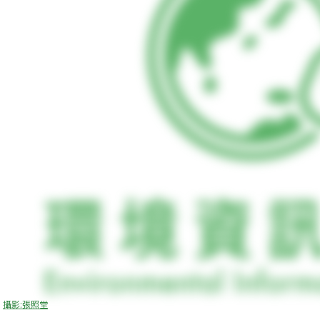
攝影:張照堂