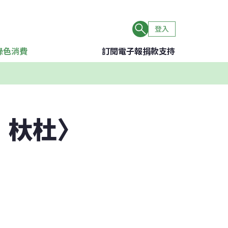
登入
綠色消費
訂閱電子報
捐款支持
．杕杜〉