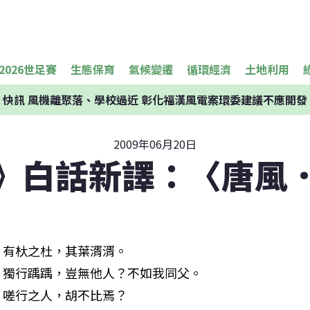
2026世足賽
生態保育
氣候變遷
循環經濟
土地利用
快訊
風機離聚落、學校過近 彰化福漢風電案環委建議不應開發
2009年06月20日
》白話新譯：〈唐風
有杕之杜，其葉湑湑。 

獨行踽踽，豈無他人？不如我同父。 

嗟行之人，胡不比焉？ 
