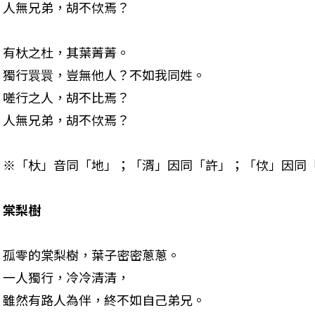
人無兄弟，胡不佽焉？
有杕之杜，其葉菁菁。 

獨行睘睘，豈無他人？不如我同姓。 

嗟行之人，胡不比焉？ 

人無兄弟，胡不佽焉？
※「杕」音同「地」；「湑」因同「許」；「佽」因同「
棠梨樹
孤零的棠梨樹，葉子密密蔥蔥。 

一人獨行，冷冷清清， 

雖然有路人為伴，終不如自己弟兄。 
