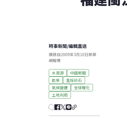
時事新聞
/
編輯直送
摘錄自2009年3月10日新華
網報導
水資源
中國新聞
乾旱
濫採砂石
氣候變遷
全球暖化
土地利用