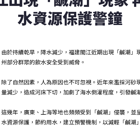
水資源保護警鐘
由於持續乾旱，降水減少，福建閩江近期出現「鹹潮」
州部分群眾的飲水安全受到威脅。 
除了自然因素，人為原因也不可忽視。近年來濫採河砂
量減少，造成河床下切，加劇了海水倒灌程度，引發鹹潮
這幾年，廣東、上海等地也頻頻受到「鹹潮」侵襲，並
水資源保護，節約用水，建立預警機制，以減輕「鹹潮」危