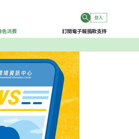
登入
綠色消費
訂閱電子報
捐款支持