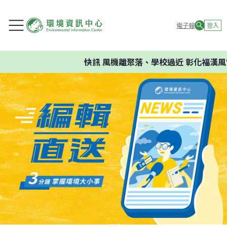
電子報
登入
快訊
風機離聚落、學校過近 彰化福漢風