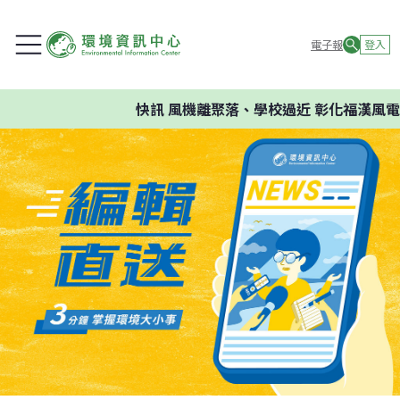
電子報
登入
快訊
風機離聚落、學校過近 彰化福漢風電