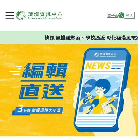
電子報
登入
快訊
風機離聚落、學校過近 彰化福漢風電