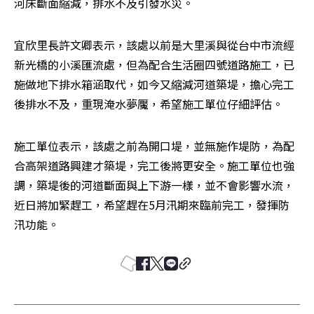
河床斷面縮減，排水不及引發水災。
宜欣里長許文卿表示，該處以前是大里溪與從台中市流經
新光橋的小溪匯流處，但為配合生活圈四號道路施工，已
施做地下排水箱涵取代，如今又縮減河道築堤，擔心完工
後排水不及，重現淹水夢魘，希望施工單位仔細評估。
施工單位表示，該處之前為開口堤，並無施作堤防，為配
合高架道路興建才築堤，完工後將更安全。施工單位也強
調，築堤後的河道斷面與上下游一樣，並不會影響水流，
近日將加緊趕工，希望趕在5月汛期來臨前完工，發揮防
汛功能。