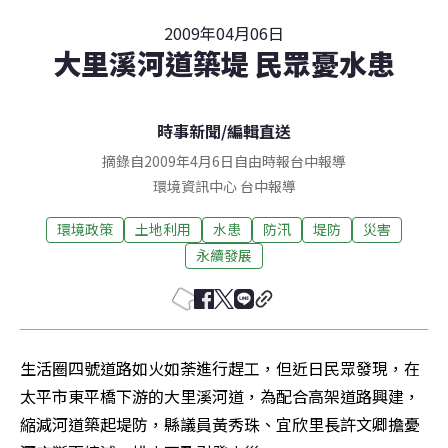
2009年04月06日
大里溪河道築堤 民眾憂水患
時事新聞
/
編輯直送
摘錄自2009年4月6日自由時報台中報導
環境資訊中心
台中
報導
環境政策
土地利用
水患
防汛
堤防
災害
永續發展
生活圈四號道路如火如荼進行趕工，但近日民眾發現，在
太平市東平橋下游的大里溪河道，為配合高架道路興建，
縮減河道築起堤防，縣議員黃秀珠、宜欣里長許文卿擔憂