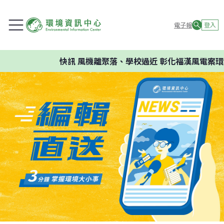
電子報
登入
快訊
風機離聚落、學校過近 彰化福漢風電案環