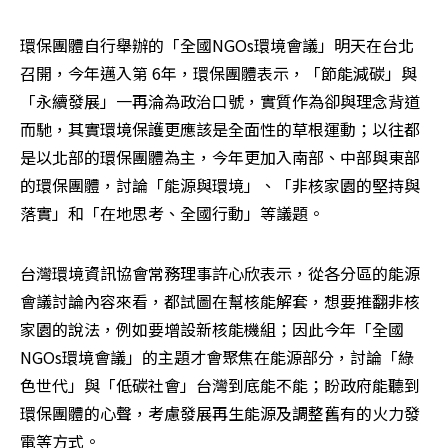
環保團體自行舉辦的「全國NGOs環境會議」明天在台北
召開，今年邁入第 6年，環保團體表示，「節能減碳」與
「永續發展」一再淪為政治口號，實質作為卻與理念背道
而馳，其實環境保護更應該是全面性的草根運動；以往都
是以北部的環保團體為主，今年更加入南部、中部與東部
的環保團體，討論「能源與環境」、「非核家園的堅持與
落實」和「在地思考、全國行動」等議題。
台灣環境資訊協會常務理事許心欣表示，從各分區的能源
會議討論內容來看，都試圖在幫核能解套，想要推翻非核
家園的說法，例如要增設新核能機組；因此今年「全國
NGOs環境會議」的主題才會聚焦在能源部分，討論「綠
色世代」與「低碳社會」台灣到底能不能；盼政府能聽到
環保團體的心聲，考慮發展再生能源及調整舊有的火力發
電等方式。