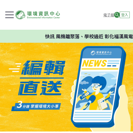
電子報
登入
快訊
風機離聚落、學校過近 彰化福漢風電