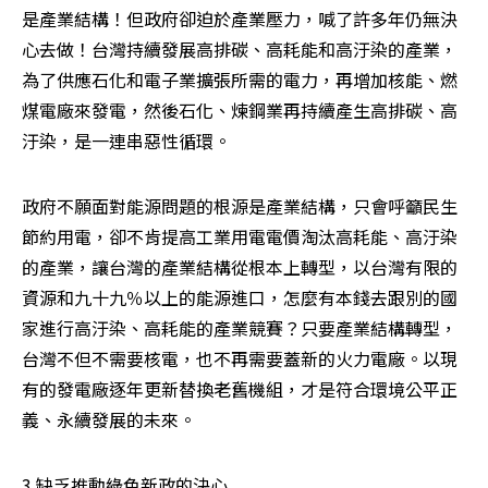
是產業結構！但政府卻迫於產業壓力，喊了許多年仍無決
心去做！台灣持續發展高排碳、高耗能和高汙染的產業，
為了供應石化和電子業擴張所需的電力，再增加核能、燃
煤電廠來發電，然後石化、煉鋼業再持續產生高排碳、高
汙染，是一連串惡性循環。
政府不願面對能源問題的根源是產業結構，只會呼籲民生
節約用電，卻不肯提高工業用電電價淘汰高耗能、高汙染
的產業，讓台灣的產業結構從根本上轉型，以台灣有限的
資源和九十九％以上的能源進口，怎麼有本錢去跟別的國
家進行高汙染、高耗能的產業競賽？只要產業結構轉型，
台灣不但不需要核電，也不再需要蓋新的火力電廠。以現
有的發電廠逐年更新替換老舊機組，才是符合環境公平正
義、永續發展的未來。
3.缺乏推動綠色新政的決心