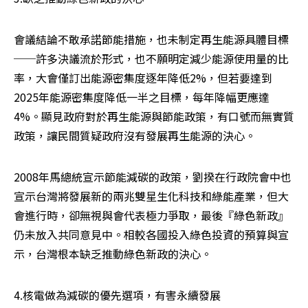
會議結論不敢承諾節能措施，也未制定再生能源具體目標
──許多決議流於形式，也不願明定減少能源使用量的比
率，大會僅訂出能源密集度逐年降低2%，但若要達到
2025年能源密集度降低一半之目標，每年降幅更應達
4%。顯見政府對於再生能源與節能政策，有口號而無實質
政策，讓民間質疑政府沒有發展再生能源的決心。
2008年馬總統宣示節能減碳的政策，劉揆在行政院會中也
宣示台灣將發展新的兩兆雙星生化科技和綠能產業，但大
會進行時，卻無視與會代表極力爭取，最後『綠色新政』
仍未放入共同意見中。相較各國投入綠色投資的預算與宣
示，台灣根本缺乏推動綠色新政的決心。
4.核電做為減碳的優先選項，有害永續發展