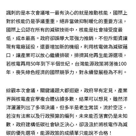
諷刺的是本次會議唯一最有決心的就是推動核能，國際上
對於核能仍是爭議重重，絕非當做抑制暖化的重要方法，
國際上公認在所有的減碳技術中，核能是社會接受度最
低，成本最高。政府卻誤導大眾強力推銷，不但斥鉅資讓
現有電廠延役，還要增加新的機組，利用核電做為減碳藉
口，讓產業可以放心繼續排碳，排擠其他再生能源選項，
若核電再用50年到下半個世紀，台灣能源政策將落後100
年，喪失綠色經濟的國際競爭力，對永續發展極為不利。
綜觀本次會議，關鍵議題大都迴避，政府早有定見，產業
界與核電產官學複合體佔據多數，結果可以想見，雖然洋
洋灑灑列出了多項決議，但多半是老生常談，流於空泛，
若沒有法案以及行政預算的編列，未來能否落實仍是未知
數，政府建構低碳社會缺乏決心，卻汲汲於將核電作為減
碳的優先選項，能源政策的成績單只能說不合格！