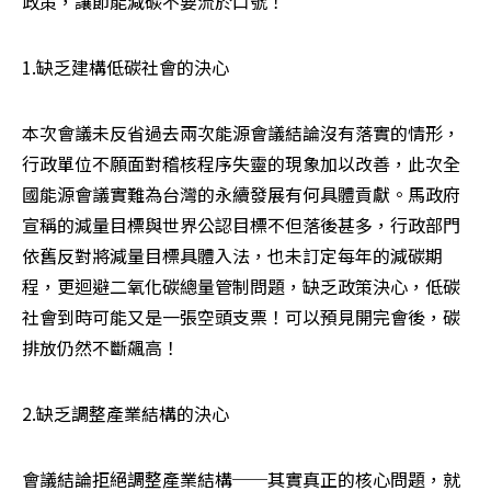
政策，讓節能減碳不要流於口號！
1.缺乏建構低碳社會的決心
本次會議未反省過去兩次能源會議結論沒有落實的情形，
行政單位不願面對稽核程序失靈的現象加以改善，此次全
國能源會議實難為台灣的永續發展有何具體貢獻。馬政府
宣稱的減量目標與世界公認目標不但落後甚多，行政部門
依舊反對將減量目標具體入法，也未訂定每年的減碳期
程，更迴避二氧化碳總量管制問題，缺乏政策決心，低碳
社會到時可能又是一張空頭支票！可以預見開完會後，碳
排放仍然不斷飆高！
2.缺乏調整產業結構的決心
會議結論拒絕調整產業結構──其實真正的核心問題，就