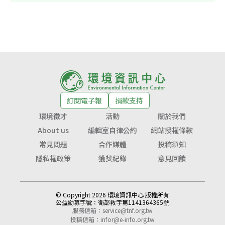
訂閱電子報
捐款支持
環境徵才
活動
關於我們
About us
編輯室自律公約
網站授權條款
常見問題
合作媒體
投稿須知
隱私權政策
獲獎紀錄
意見回饋
© Copyright 2026 環境資訊中心 版權所有
公益勸募字號：
衛部救字第1141364365號
服務信箱：
service@tnf.org.tw
投稿信箱：
infor@e-info.org.tw