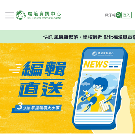
電子報
登入
快訊
風機離聚落、學校過近 彰化福漢風電案