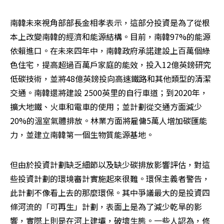
南韓未來視角部部長金相孝表示，這部分投資是為了從根
本上改變南韓的經濟和能源結構。目前，南韓97%的能源
依賴進口。在未來四年中，南韓政府承諾建設上百萬個綠
色住宅，提高超過百萬戶家庭的能效，投入12億英鎊研究
低碳技術，並將48億英鎊投向高速鐵路和其他類型的清潔
交通。南韓還將建設 2500英里的自行車道；到2020年，
擴大地鐵、火車和電車的使用；並計劃從交通方面減少
20%的溫室氣體排放。林業方面將雇傭5萬人增加碳匯能
力，並建立南韓第一個生物質能源基地。
但由於投資計劃缺乏細節以及缺少碳排放影響評估，對這
些投資計劃的環境審計實施起來很難。環保主義者警告，
此計劃不像看上去的那麼環保。其中爭議最大的是投資四
條河流的「可再生」計劃，表面上是為了減少乾旱的影
響，實際上則是在河上建壩，破壞生態。一些人認為，修