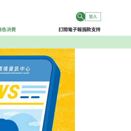
登入
綠色消費
訂閱電子報
捐款支持