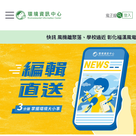
電子報
登入
快訊
風機離聚落、學校過近 彰化福漢風電