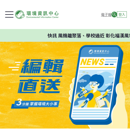
電子報
登入
快訊
風機離聚落、學校過近 彰化福漢風