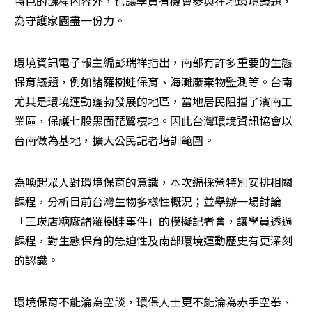
特色的課程內容外，也讓學員有機會參與在地環境議題，
為守護家園盡一份力。
環境資訊電子報主編彭瑞祥指出，南部有許多重要的生態
保育議題，例如諸羅樹蛙保育、海灘廢棄物監測等。台南
尤其是環境運動蓬勃發展的地區，當地居民阻擋了濱南工
業區，保護七股黑面琵鷺棲地。因此台灣環境資訊協會以
台南做為基地，擴大公民記者培訓範圍。
為喚起眾人對環境保育的意識，本次編採營特別安排相關
課程，分析目前台灣生物多樣性概況；並舉辦一場討論
「三崁店糖廠諸羅樹蛙事件」的模擬記者會，讓學員透過
課程，對生態保育的急迫性及南部環境運動歷史有更深刻
的認識。
環境保育不能淪為空談，環保人士更不能淪為赤手空拳、