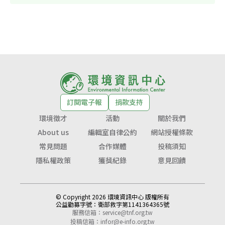
訂閱電子報
捐款支持
環境徵才
活動
關於我們
About us
編輯室自律公約
網站授權條款
常見問題
合作媒體
投稿須知
隱私權政策
獲獎紀錄
意見回饋
© Copyright 2026 環境資訊中心 版權所有
公益勸募字號：
衛部救字第1141364365號
服務信箱：
service@tnf.org.tw
投稿信箱：
infor@e-info.org.tw