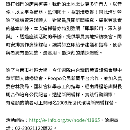
單打獨鬥的唐吉柯德，我們的土地需要更多守門人，以音
像、以文字為武器，監測國土、為環境發聲！因此培訓營
除了邀請資深媒體人，對學員展開新聞撰寫、攝影等紮實
的基本訓練，本次編採營亦特別強調「即學即用、深入參
與」，透過座談活動的舉辦，提供學員實地採訪機會。同
時安排實作演練課程，讓講師立即給予建議和指導，使參
與者擁有最完整、最實用、最深刻的編採體驗。
除了台南市社區大學，今年營隊由台灣環境資訊協會與中
華新聞人傳播協會、Peopo公民新聞平台合作，並加入農
委會林務局、國科會科學志工的指導，經由課程培訓與長
期合作培育公民記者，透過新聞編採，實踐行動關懷！

有意願的讀者可上網報名2009綠世代環境新聞編採營。
活動網站：
http://e-info.org.tw/node/41865
，洽詢電
話：02-23021122轉23。