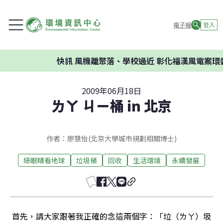
電子報
登入
快訊
風機離聚落、學校過近 彰化福漢風電案環委建
2009年06月18日
ㄌㄚ ㄐㄧ桶 in 北京
作者：廖慧怡(北京大學城市規劃相關博士)
綠眼睛看地球
垃圾桶
回收
生活環境
永續發展
 首先，請大家跟著我正確的念這兩個字：「垃（ㄌㄚ）圾