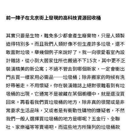
前一陣子在北京街上發現的高科技資源回收桶
其實只要是生物，難免多少都會產生廢棄物，只是人類製
造得特別多。而且我們人類好像不但生產許多垃圾，還不
敢面對垃圾。舉幾個例子來說好了。我一向很愛看室內設
計雜誌，從小到大居家住所也搬過不下15次，其中更不乏
裝潢精美的新公寓；不過不管去到哪個新家，一定會衝出
門去買一樣家用必需品──垃圾桶；除非搬家的時候有洗
好帶著走。不用懷疑，你在裝潢雜誌上絕對很難看到有垃
圾桶的出現，它通常不是被藏在某個櫥櫃中，就是還沒買
回來。再看看我們買垃圾桶的地方，除非真的很閒或是非
常要求生活品味，又或者是有衝動性購物的嫌疑者，不然
我們一般人選擇買垃圾桶的地方是哪呢？五金行、全聯
社、家樂福等等賣場吧，而這些地方所陳列的垃圾桶款