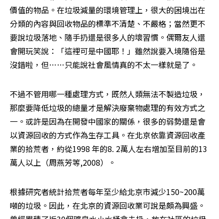
價值的物品。在垃圾減量的環境管理上，很大的困境出在
分類的內容與回收物品的標準不清楚、不嚴格；當然更不
要說垃圾落地、隨手扔還是很多人的壞習慣。偶爾友人還
會開玩笑說：「這裡可是中國耶！」雖然說要入境隨俗是
沒錯啦，但……只能說社會風情真的不太一樣就是了。
不過不管用哪一種處理方式，既然人類無法不製造垃圾，
那麼要降低垃圾的總量才是解決廢棄物處理的有效方式之
一。或許是因為在開發中國家的關係，很多的弱勢還是會
以資源回收的方式作為生存工具。在北京依靠資源回收產
業的拾荒者，約從1998 年的8. 2萬人左右增加至目前的13
萬人以上（周燕芳等,2008）。
根據研究者統計拾荒者每年至少給北京市減少150~200萬
噸的垃圾。因此，在北京的資源回收業可說是頗為興盛。