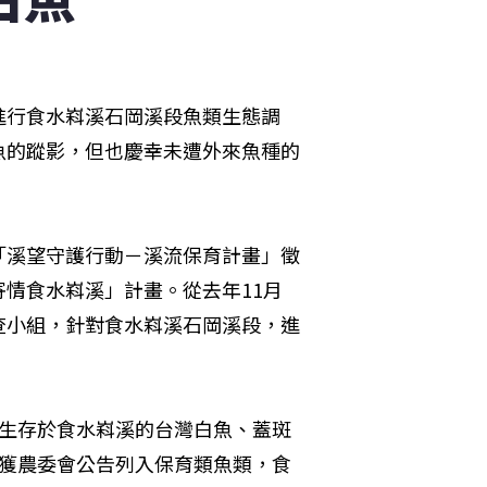
進行食水嵙溪石岡溪段魚類生態調
魚的蹤影，但也慶幸未遭外來魚種的
「溪望守護行動－溪流保育計畫」徵
情食水嵙溪」計畫。從去年11月
查小組，針對食水嵙溪石岡溪段，進
原生存於食水嵙溪的台灣白魚、蓋斑
已獲農委會公告列入保育類魚類，食