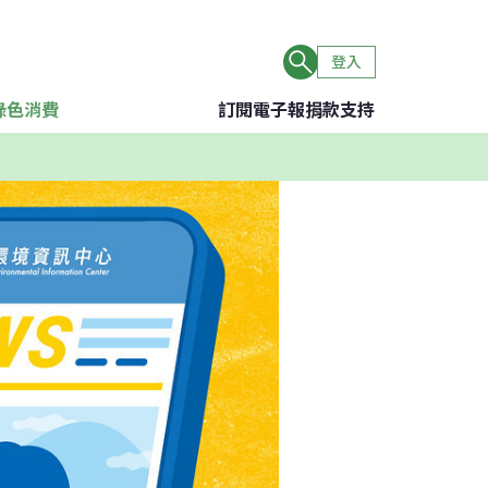
登入
綠色消費
訂閱電子報
捐款支持