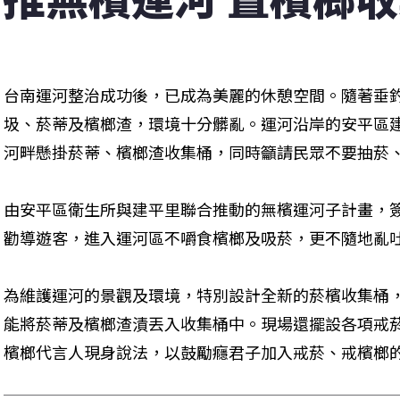
台南運河整治成功後，已成為美麗的休憩空間。隨著垂
圾、菸蒂及檳榔渣，環境十分髒亂。運河沿岸的安平區
河畔懸掛菸蒂、檳榔渣收集桶，同時籲請民眾不要抽菸
由安平區衛生所與建平里聯合推動的無檳運河子計畫，
勸導遊客，進入運河區不嚼食檳榔及吸菸，更不隨地亂
為維護運河的景觀及環境，特別設計全新的菸檳收集桶
能將菸蒂及檳榔渣漬丟入收集桶中。現場還擺設各項戒
檳榔代言人現身說法，以鼓勵癮君子加入戒菸、戒檳榔