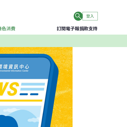
登入
綠色消費
訂閱電子報
捐款支持