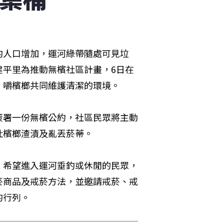
釣人口增加，運河綠帶隨處可見垃
建平里為推動無檳社區計畫，6日在
、嚼檳榔共同維護清潔的環境。
簽署一份無檳公約，社區民眾將主動
吐檳榔渣漬及亂丟菸蒂。
，希望進入運河垂釣或休閒的民眾，
菸商品及戒菸方法，並邀請戒菸、戒
的行列。