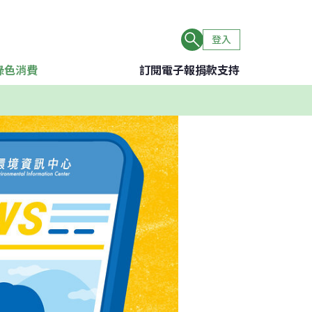
登入
綠色消費
訂閱電子報
捐款支持