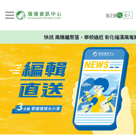
電子報
登入
快訊
風機離聚落、學校過近 彰化福漢風電