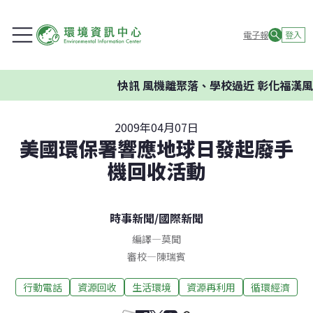
電子報
登入
快訊
風機離聚落、學校過近 彰化福漢風
2009年04月07日
美國環保署響應地球日發起廢手
機回收活動
時事新聞
/
國際新聞
編譯
—
莫聞
審校
—
陳瑞賓
行動電話
資源回收
生活環境
資源再利用
循環經濟