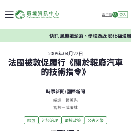
電子報
登入
快訊
風機離聚落、學校過近 彰化福漢風
2009年04月22日
法國被敦促履行《關於報廢汽車
的技術指令》
時事新聞
/
國際新聞
編譯
—
鍾蕙先
審校
—
威廉林
歐盟
污染治理
環境政策
公害污染