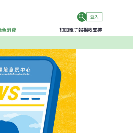
登入
綠色消費
訂閱電子報
捐款支持