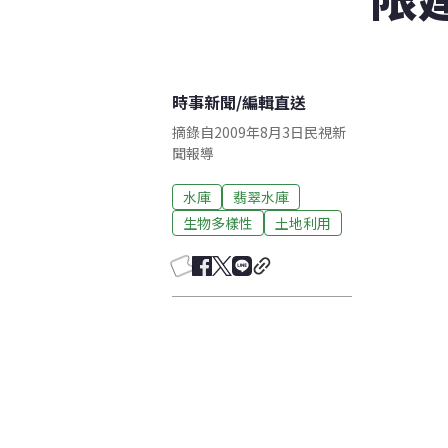
時事新聞
/
編輯直送
摘錄自2009年8月3日民視新
聞報導
水庫
翡翠水庫
生物多樣性
土地利用