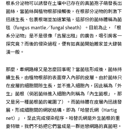
根系分泌物可以誘發在土壤中已存在的真菌孢子萌發長出
菌絲，當菌絲與植物根部接觸後，在根部分泌物的刺激下
迅速生長、包裹根端並加速繁殖，這部份的菌絲體稱為菌
毯（fungus mantle／fungal sheath）。目前為止，「根
系分泌物」是不是很像「吉屋出租」的廣告，吸引房客一
探究竟？而後的侵染過程，便有如真菌開始搬家並大肆裝
潢一般。
那麼，牽網路線又是怎麼回事呢？當菌毯形成後，菌絲持
續生長，由植物根部的表面穿入內部的皮層。由於菌絲只
在皮層的細胞間隙生長，並不進入細胞內，因此稱為「外
生」菌根（倘若菌絲進入細胞內則稱為「內生菌根」，那
又是另一種菌根菌的範圍了）。而菌絲體在皮層內迅速發
展，形成細胞間的網狀結構，即為「哈替氏網（Hartig 
net）」，至此完成侵染程序。哈替氏網是外生菌根的重
要特徵，我們不妨把它們當成是一群迷戀網路的真菌吧。