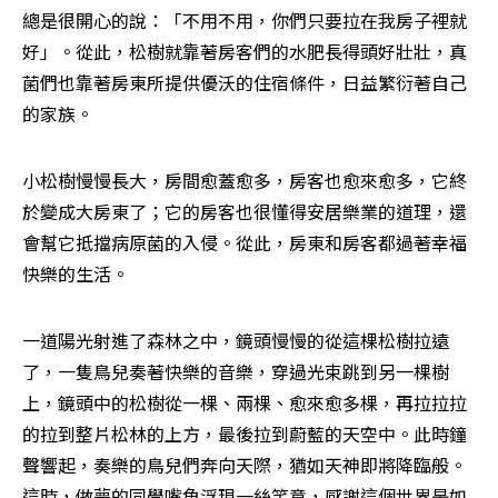
總是很開心的說：「不用不用，你們只要拉在我房子裡就
好」。從此，松樹就靠著房客們的水肥長得頭好壯壯，真
菌們也靠著房東所提供優沃的住宿條件，日益繁衍著自己
的家族。
小松樹慢慢長大，房間愈蓋愈多，房客也愈來愈多，它終
於變成大房東了；它的房客也很懂得安居樂業的道理，還
會幫它抵擋病原菌的入侵。從此，房東和房客都過著幸福
快樂的生活。
一道陽光射進了森林之中，鏡頭慢慢的從這棵松樹拉遠
了，一隻鳥兒奏著快樂的音樂，穿過光束跳到另一棵樹
上，鏡頭中的松樹從一棵、兩棵、愈來愈多棵，再拉拉拉
的拉到整片松林的上方，最後拉到蔚藍的天空中。此時鐘
聲響起，奏樂的鳥兒們奔向天際，猶如天神即將降臨般。
這時，做夢的同學嘴角浮現一絲笑意，感謝這個世界是如