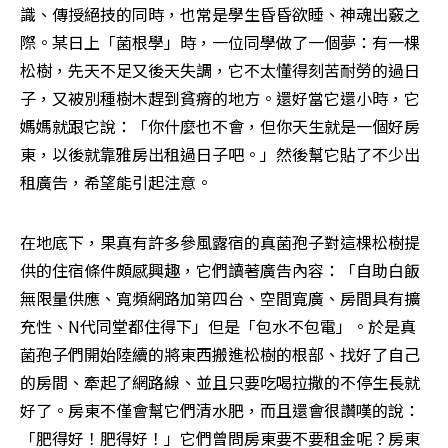
識、傳授絕技的同時，也常是學生昏昏欲睡、神魂出竅之
際。某日上「菌根學」時，一位同學做了一個夢：有一棵
松樹，先天不足又後天失調，它不太懂得刻苦耐勞的過日
子，又被別種樹木趕到貧瘠的地方。還好當它還小時，它
媽媽就跟它說：「你什麼也不會，但你天生就是一個好房
東，以後就靠雅房出租過日子吧。」然後幫它貼了不少出
租廣告，希望能引起注意。
在地底下，果真有許多參風露宿的真菌孢子對這棵松樹提
供的住宿條件頗感興趣，它們讀著廣告內容：「自助白飯
無限量供應、寬頻網路加第四台、空間寬廣、房間具有擴
充性、N代同堂都住得下」但是「包水不包電」。於是真
菌孢子們開始陸續的將東西搬進松樹的根部、找好了自己
的房間、牽起了網路線、並且只要吃喝拉撒的不停生長就
好了。房東不僅會幫它們清水肥，而且還會很讚嘆的說：
「肥得好！肥得好！」它們曾問房東要不要租金呢？房東