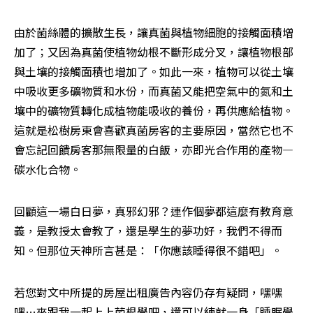
由於菌絲體的擴散生長，讓真菌與植物細胞的接觸面積增
加了；又因為真菌使植物幼根不斷形成分叉，讓植物根部
與土壤的接觸面積也增加了。如此一來，植物可以從土壤
中吸收更多礦物質和水份，而真菌又能把空氣中的氮和土
壤中的礦物質轉化成植物能吸收的養份，再供應給植物。
這就是松樹房東會喜歡真菌房客的主要原因，當然它也不
會忘記回饋房客那無限量的白飯，亦即光合作用的產物—
碳水化合物。
回顧這一場白日夢，真邪幻邪？連作個夢都這麼有教育意
義，是教授太會教了，還是學生的夢功好，我們不得而
知。但那位天神所言甚是：「你應該睡得很不錯吧」。
若您對文中所提的房屋出租廣告內容仍存有疑問，嘿嘿
嘿…來跟我一起上上菌根學吧，還可以練就一身「睡眠學