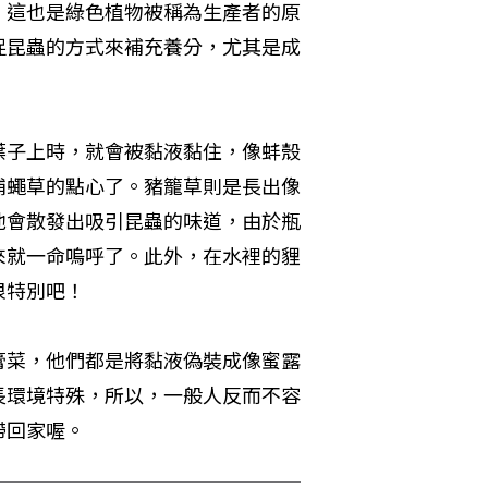
，這也是綠色植物被稱為生產者的原
捉昆蟲的方式來補充養分，尤其是成
葉子上時，就會被黏液黏住，像蚌殼
捕蠅草的點心了。豬籠草則是長出像
他會散發出吸引昆蟲的味道，由於瓶
來就一命嗚呼了。此外，在水裡的貍
很特別吧！
膏菜，他們都是將黏液偽裝成像蜜露
長環境特殊，所以，一般人反而不容
帶回家喔。