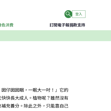
登入
綠色消費
訂閱電子報
捐款支持
！囡仔囡囡睏，一眠大一吋！」它的
天快快長大成人。植物呢？雖然沒有
來補充養分。除此之外，只能靠自己