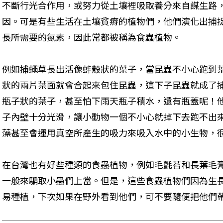
不斷行光合作用，或努力從土壤裡吸取養分來自謀生路
因。可是有些生活在土壤貧瘠的植物們，他們演化出捕
長所需要的氮素，因此常都被稱為食蟲植物。
例如捕蠅草長出活像蚌殼狀的葉子，當昆蟲不小心跑到
狀的兩片葉面就會合起來包住昆蟲，這下子昆蟲就成了
瓶子狀的葉子，甚至怕下雨天瓶子積水，還有瓶蓋呢！
子內壁十分光滑，讓小動物一個不小心就掉下去跑不出
藻甚至會運用真空所產生的吸力來吸入水中的小生物，
在台灣也有好些種類的食蟲植物，例如毛氈苔和長葉毛
一般來騙取小蟲們上當。但是，這些食蟲植物們因為生
易種植，下次如果在野外看到他們，可不要隨便把他們