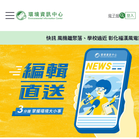
電子報
登入
快訊
風機離聚落、學校過近 彰化福漢風電