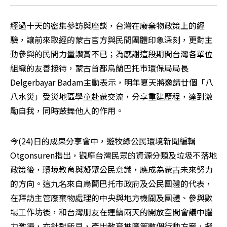
經過十天的密集參訪與座談，台灣在廢棄物政策上的經
驗，讓前來取經的蒙古官方與民間團體印象深刻，更對主
動參與的民間力量讚賞不已；為感謝這段期間台灣各單位
組織的友善接待，蒙古首都烏蘭巴托市環保局局長
Delgerbayar Badam主動表示，明年夏天將邀請廿個「八
八水災」受災地區學童赴蒙交流，分享重建歷程，達到激
勵自我，同時鼓舞他人的作用。
今(24)日的成果分享會中，遊牧綠公民環境新聞編輯
Otgonsuren指出，觀摩台灣民眾的資源分類及垃圾不落地
政策後，環境教育與凝聚公民意識，應成為蒙古未來努力
的方向。這九名來自烏蘭巴托市政府及公民團體的代表，
在拜訪主管廢棄物處理的中央與地方機關及團體、參與數
場工作坊後，和台灣朋友在連續兩天的開放空間會議中腦
力激盪，亦針對所見，產出教育推廣等數個行動方案，擬