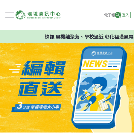
電子報
登入
快訊
風機離聚落、學校過近 彰化福漢風電