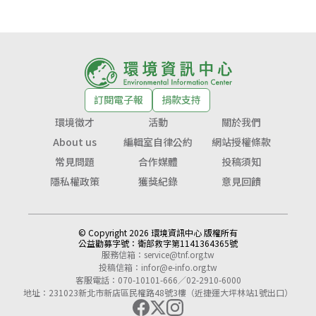
訂閱電子報
捐款支持
環境徵才
活動
關於我們
About us
編輯室自律公約
網站授權條款
常見問題
合作媒體
投稿須知
隱私權政策
獲獎紀錄
意見回饋
© Copyright 2026 環境資訊中心 版權所有
公益勸募字號：
衛部救字第1141364365號
服務信箱：
service@tnf.org.tw
投稿信箱：
infor@e-info.org.tw
客服電話：070-10101-666／02-2910-6000
地址：231023新北市新店區民權路48號3樓（近捷運大坪林站1號出口）