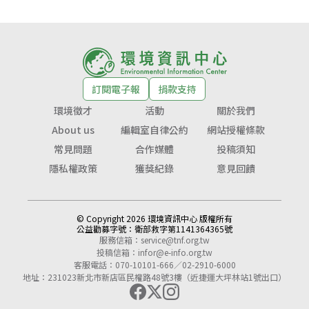
訂閱電子報
捐款支持
環境徵才
活動
關於我們
About us
編輯室自律公約
網站授權條款
常見問題
合作媒體
投稿須知
隱私權政策
獲獎紀錄
意見回饋
© Copyright 2026 環境資訊中心 版權所有
公益勸募字號：
衛部救字第1141364365號
服務信箱：
service@tnf.org.tw
投稿信箱：
infor@e-info.org.tw
客服電話：070-10101-666／02-2910-6000
地址：231023新北市新店區民權路48號3樓（近捷運大坪林站1號出口）