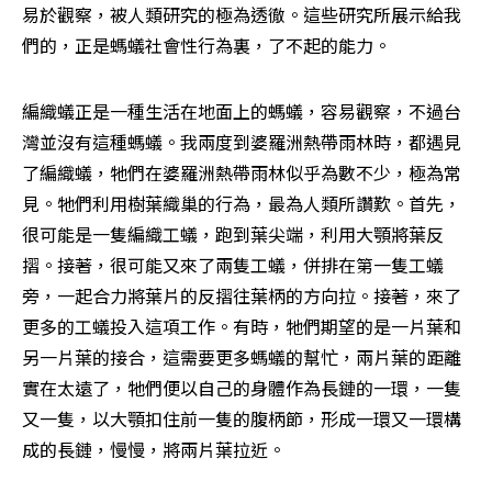
易於觀察，被人類研究的極為透徹。這些研究所展示給我
們的，正是螞蟻社會性行為裏，了不起的能力。
編織蟻正是一種生活在地面上的螞蟻，容易觀察，不過台
灣並沒有這種螞蟻。我兩度到婆羅洲熱帶雨林時，都遇見
了編織蟻，牠們在婆羅洲熱帶雨林似乎為數不少，極為常
見。牠們利用樹葉織巢的行為，最為人類所讚歎。首先，
很可能是一隻編織工蟻，跑到葉尖端，利用大顎將葉反
摺。接著，很可能又來了兩隻工蟻，併排在第一隻工蟻
旁，一起合力將葉片的反摺往葉柄的方向拉。接著，來了
更多的工蟻投入這項工作。有時，牠們期望的是一片葉和
另一片葉的接合，這需要更多螞蟻的幫忙，兩片葉的距離
實在太遠了，牠們便以自己的身體作為長鏈的一環，一隻
又一隻，以大顎扣住前一隻的腹柄節，形成一環又一環構
成的長鏈，慢慢，將兩片葉拉近。