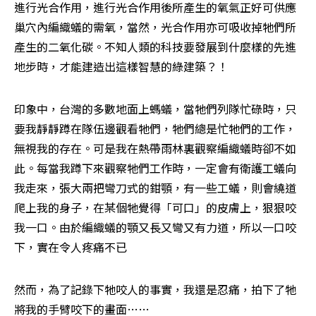
進行光合作用，進行光合作用後所產生的氧氣正好可供應
巢穴內編織蟻的需氧，當然，光合作用亦可吸收掉牠們所
產生的二氧化碳。不知人類的科技要發展到什麼樣的先進
地步時，才能建造出這樣智慧的綠建築？！
印象中，台灣的多數地面上螞蟻，當牠們列隊忙碌時，只
要我靜靜蹲在隊伍邊觀看牠們，牠們總是忙牠們的工作，
無視我的存在。可是我在熱帶雨林裏觀察編織蟻時卻不如
此。每當我蹲下來觀察牠們工作時，一定會有衛護工蟻向
我走來，張大兩把彎刀式的鉗顎，有一些工蟻，則會繞道
爬上我的身子，在某個牠覺得「可口」的皮膚上，狠狠咬
我一口。由於編織蟻的顎又長又彎又有力道，所以一口咬
下，實在令人疼痛不已
然而，為了記錄下牠咬人的事實，我還是忍痛，拍下了牠
將我的手臂咬下的畫面……