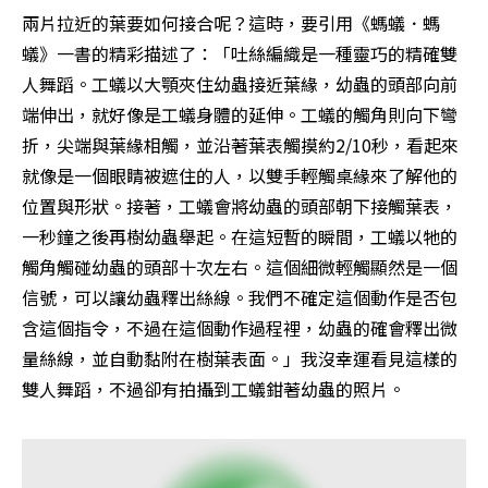
兩片拉近的葉要如何接合呢？這時，要引用《螞蟻．螞
蟻》一書的精彩描述了：「吐絲編織是一種靈巧的精確雙
人舞蹈。工蟻以大顎夾住幼蟲接近葉緣，幼蟲的頭部向前
端伸出，就好像是工蟻身體的延伸。工蟻的觸角則向下彎
折，尖端與葉緣相觸，並沿著葉表觸摸約2/10秒，看起來
就像是一個眼睛被遮住的人，以雙手輕觸桌緣來了解他的
位置與形狀。接著，工蟻會將幼蟲的頭部朝下接觸葉表，
一秒鐘之後再樹幼蟲舉起。在這短暫的瞬間，工蟻以牠的
觸角觸碰幼蟲的頭部十次左右。這個細微輕觸顯然是一個
信號，可以讓幼蟲釋出絲線。我們不確定這個動作是否包
含這個指令，不過在這個動作過程裡，幼蟲的確會釋出微
量絲線，並自動黏附在樹葉表面。」我沒幸運看見這樣的
雙人舞蹈，不過卻有拍攝到工蟻鉗著幼蟲的照片。