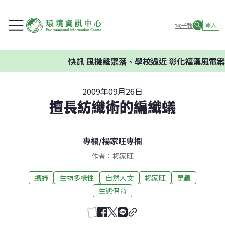
電子報
登入
快訊
風機離聚落、學校過近 彰化福漢風電案環
2009年09月26日
擅長紡織術的編織蟻
專欄
/
楊家旺專欄
作者：楊家旺
螞蟻
生物多樣性
自然人文
楊家旺
昆蟲
生態保育