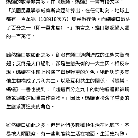
螞蟻的數量非常多，在《螞蟻．螞蟻》一書有段文字：
「英國昆蟲學家威廉斯曾經計算出，在任何時刻，地球上
都有一百萬兆（10的18次方）隻昆蟲存活。而總蟻口數佔
了百分之一（即一萬兆隻）。」換言之，蟻口數超過人類
的一百萬倍。
雖然蟻口數如此之多，卻沒有蟻口過剩造成的生態失衡問
題；反倒是人口過剩，卻是生態失衡的一大主因。相反來
說，螞蟻在生態上扮演了舉足輕重的角色，牠們與許多其
他生物構成了片利共生，以及互利共生的關係。《螞蟻．
螞蟻》一書也提到：「超過百分之九十的動物軀體都被螞
蟻蒐羅搬運回巢當作食物。」因此，螞蟻更扮演了重要的
生態系清道夫的角色。
雖然蟻口如此之多，但是牠們多數種類生活在地底下，不
易被人類觀察。有一些則能夠生活在地面，生活史特殊，