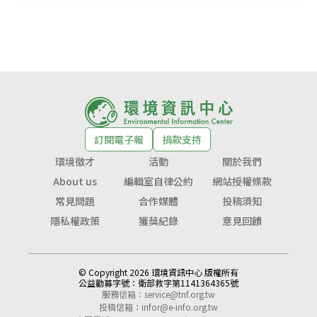
訂閱電子報
捐款支持
環境徵才
活動
關於我們
About us
編輯室自律公約
網站授權條款
常見問題
合作媒體
投稿須知
隱私權政策
獲獎紀錄
意見回饋
© Copyright 2026 環境資訊中心 版權所有
公益勸募字號：
衛部救字第1141364365號
服務信箱：
service@tnf.org.tw
投稿信箱：
infor@e-info.org.tw