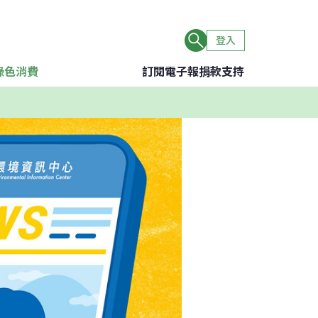
登入
綠色消費
訂閱電子報
捐款支持