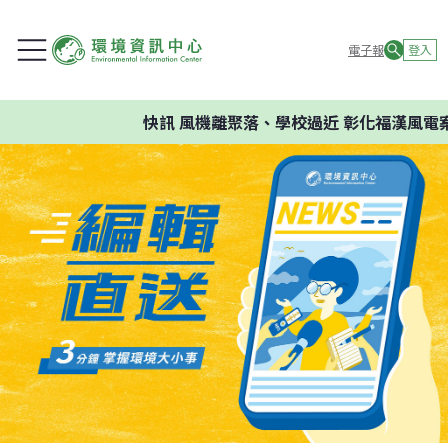
電子報
登入
快訊
風機離聚落、學校過近 彰化福漢風電案