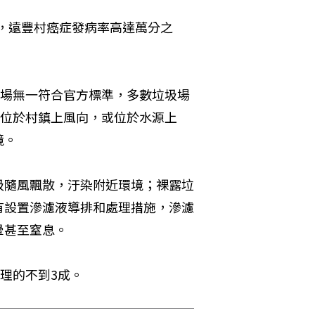
7，遠豐村癌症發病率高達萬分之
埋場無一符合官方標準，多數垃圾場
的位於村鎮上風向，或位於水源上
境。
圾隨風飄散，汙染附近環境；裸露垃
有設置滲濾液導排和處理措施，滲濾
暈甚至窒息。
理的不到3成。