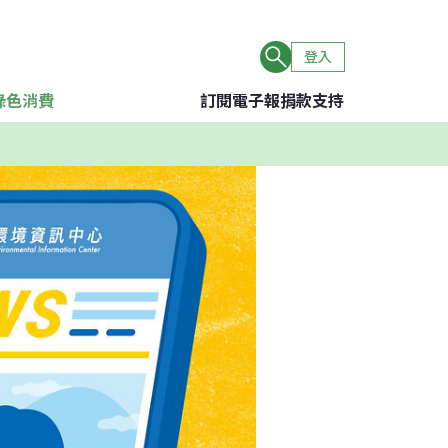
登入
綠色消費
訂閱電子報
捐款支持