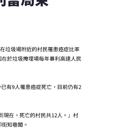
住在垃圾場附近的村民罹患癌症比率
因在於垃圾掩埋場每年暴利高達人民
今已有9人罹患癌症死亡，目前仍有2
日到現在，死亡的村民共12人。」村
卻街知巷聞。