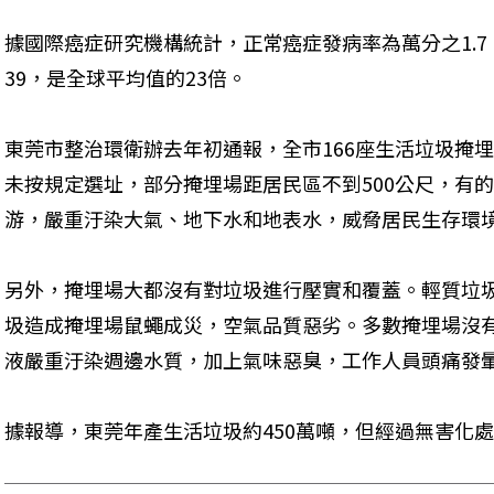
據國際癌症研究機構統計，正常癌症發病率為萬分之1.
39，是全球平均值的23倍。
東莞市整治環衛辦去年初通報，全市166座生活垃圾掩
未按規定選址，部分掩埋場距居民區不到500公尺，有
游，嚴重汙染大氣、地下水和地表水，威脅居民生存環
另外，掩埋場大都沒有對垃圾進行壓實和覆蓋。輕質垃
圾造成掩埋場鼠蠅成災，空氣品質惡劣。多數掩埋場沒
液嚴重汙染週邊水質，加上氣味惡臭，工作人員頭痛發
據報導，東莞年產生活垃圾約450萬噸，但經過無害化處