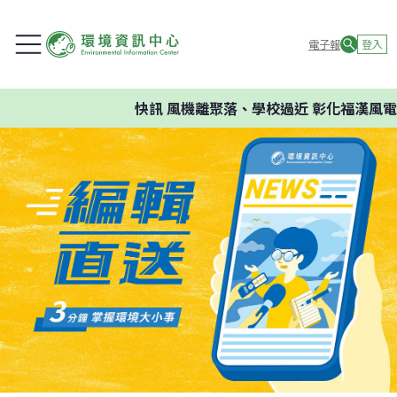
電子報
登入
快訊
風機離聚落、學校過近 彰化福漢風電