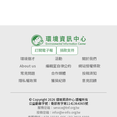
訂閱電子報
捐款支持
環境徵才
活動
關於我們
About us
編輯室自律公約
網站授權條款
常見問題
合作媒體
投稿須知
隱私權政策
獲獎紀錄
意見回饋
© Copyright 2026 環境資訊中心 版權所有
公益勸募字號：
衛部救字第1141364365號
服務信箱：
service@tnf.org.tw
投稿信箱：
infor@e-info.org.tw
客服電話：070-10101-666／02-2910-6000